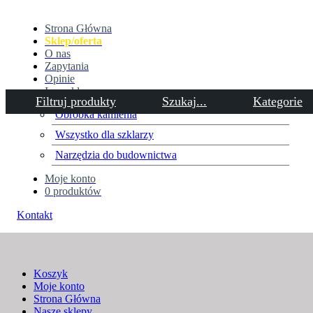
Strona Główna
Sklep/oferta
O nas
Zapytania
Opinie
Inne sklepy
Filtruj produkty
Szukaj...
Kategorie
Obróbka kamienia
Wszystko dla szklarzy
Ściernice, obróbka metalu
Narzędzia do budownictwa
Moje konto
Home
Ściernice, obróbka metalu
0 produktów
Kontakt
Koszyk
Moje konto
Strona Główna
Nasze sklepy