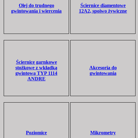
Olej do trudnego
Ściernice diamentowe
gwintowania i wiercenia
12A2, spoiwo żywiczne
Ściernice garnkowe
stożkowe z wkładką
Akcesoria do
gwintową TYP 1114
gwintowania
ANDRE
Poziomice
Mikrometry