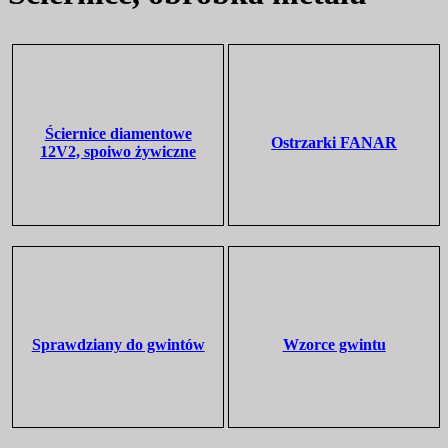
Ściernice diamentowe
Ostrzarki FANAR
12V2, spoiwo żywiczne
Sprawdziany do gwintów
Wzorce gwintu