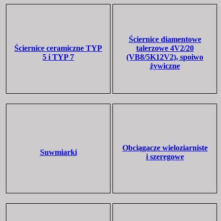
Ściernice diamentowe
Ściernice ceramiczne TYP
talerzowe 4V2/20
5 i TYP 7
(VB8/5K12V2), spoiwo
żywiczne
Obciągacze wieloziarniste
Suwmiarki
i szeregowe