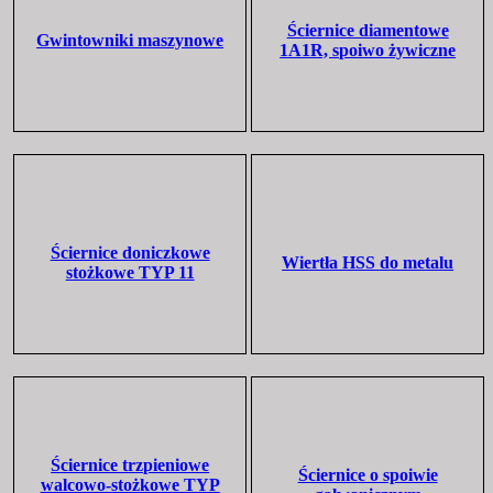
Ściernice diamentowe
Gwintowniki maszynowe
1A1R, spoiwo żywiczne
Ściernice doniczkowe
Wiertła HSS do metalu
stożkowe TYP 11
Ściernice trzpieniowe
Ściernice o spoiwie
walcowo-stożkowe TYP