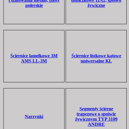
i szlifowania metalu, pasty
doniczkowe 11A2, spoiwo
polerskie
żywiczne
Ściernice lamelkowe 3M
Ściernice listkowe kątowe
AMS LL-3M
uniwersalne KL
Segmenty ścierne
trapezowe o spoiwie
Narzynki
żywicznym TYP 3109
ANDRE