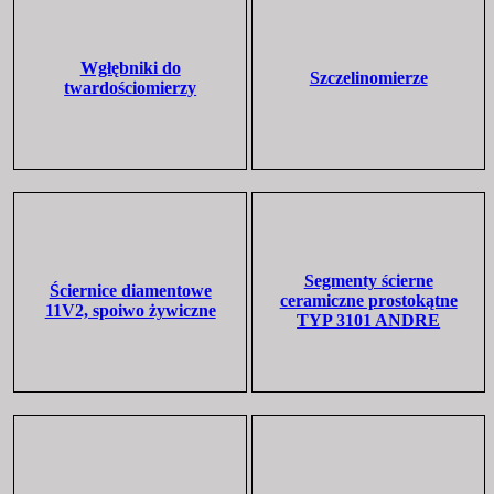
Wgłębniki do
Szczelinomierze
twardościomierzy
Segmenty ścierne
Ściernice diamentowe
ceramiczne prostokątne
11V2, spoiwo żywiczne
TYP 3101 ANDRE