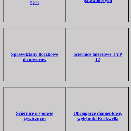
galwanicznym
5211
Sprawdziany tłoczkowe
Ściernice talerzowe TYP
do otworów
12
Ściernice o spoiwie
Obciągacze diamentowe,
żywicznym
wgłębniki Rockwella