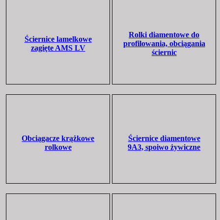
Rolki diamentowe do
Ściernice lamelkowe
profilowania, obciągania
zagięte AMS LV
ściernic
Obciągacze krążkowe
Ściernice diamentowe
rolkowe
9A3, spoiwo żywiczne