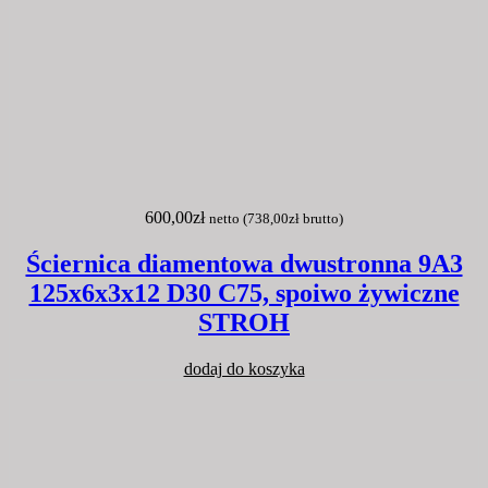
600,00
zł
netto (
738,00
zł
brutto)
Ściernica diamentowa dwustronna 9A3
125x6x3x12 D30 C75, spoiwo żywiczne
STROH
dodaj do koszyka