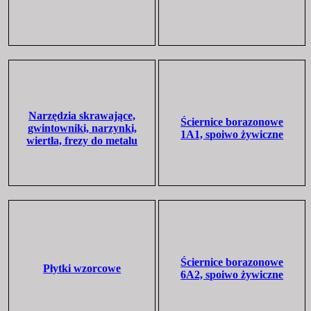
Narzędzia skrawające,
Ściernice borazonowe
gwintowniki, narzynki,
1A1, spoiwo żywiczne
wiertła, frezy do metalu
Ściernice borazonowe
Płytki wzorcowe
6A2, spoiwo żywiczne