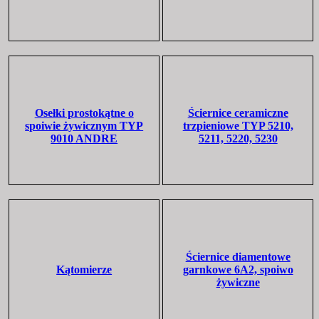
Osełki prostokątne o
Ściernice ceramiczne
spoiwie żywicznym TYP
trzpieniowe TYP 5210,
9010 ANDRE
5211, 5220, 5230
Ściernice diamentowe
Kątomierze
garnkowe 6A2, spoiwo
żywiczne