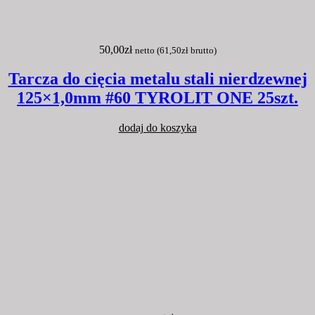
50,00
zł
netto (
61,50
zł
brutto)
Tarcza do cięcia metalu stali nierdzewnej
125×1,0mm #60 TYROLIT ONE 25szt.
dodaj do koszyka