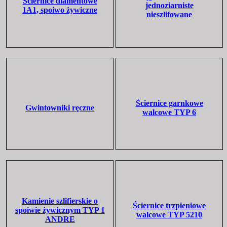
Ściernice diamentowe
jednoziarniste
1A1, spoiwo żywiczne
nieszlifowane
Ściernice garnkowe
Gwintowniki ręczne
walcowe TYP 6
Kamienie szlifierskie o
Ściernice trzpieniowe
spoiwie żywicznym TYP 1
walcowe TYP 5210
ANDRE