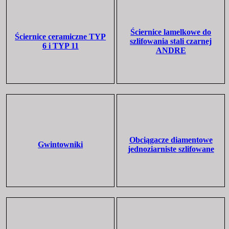
Ściernice lamelkowe do
Ściernice ceramiczne TYP
szlifowania stali czarnej
6 i TYP 11
ANDRE
Obciągacze diamentowe
Gwintowniki
jednoziarniste szlifowane