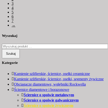
3
4
5
6
7
→
Wyszukaj
Szukaj
Kategorie
Kamienie szlifierskie, ściernice, osełki ceramiczne
Kamienie szlifierskie, ściernice, osełki, segmenty żywiczne
Obciągacze diamentowe, wgłębniki Rockwella
Ściernice diamentowe i borazonowe
Ściernice o spoiwie metalowym
Ściernice o spoiwie galwanicznym
Ściernice o spoiwie żywicznym