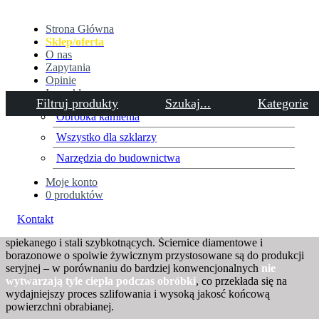
Strona Główna
Sklep/oferta
O nas
Zapytania
Opinie
Inne sklepy
Filtruj produkty
Szukaj...
Kategorie
Obróbka kamienia
Wszystko dla szklarzy
Ściernice o spoiwie żywicznym
Narzędzia do budownictwa
Moje konto
Wysoką wydajność zapewnia
supertwardy materiał ścierny –
0 produktów
diament i borazon
. Szeroko oferta ściernic walcowych i
profilowych znajdujących zastosowanie w każdym warsztacie,
Kontakt
m.in.: do szlifowania precyzyjnego i ostrzenia narzędzi z węglika
spiekanego i stali szybkotnących. Ściernice diamentowe i
borazonowe o spoiwie żywicznym przystosowane są do produkcji
seryjnej – w porównaniu do bardziej konwencjonalnych
nie
wytwarzają tyle ciepła podczas obróbki
, co przekłada się na
wydajniejszy proces szlifowania i wysoką jakosć końcową
powierzchni obrabianej.