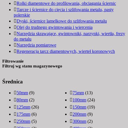
Rolki diamentowe do profilowania, obciągania ściernic
Tarcze i ściernice do cięcia i szlifowania metalu, pasty
polerskie
Dyski, ściernice lamelkowe do szlifowania metalu
Olej do trudnego gwintowania i wiercenia
Narzędzia skrawające, gwintowniki, narzynki, wiertła, frezy
do metalu
Narzędzia pomiarowe
Regeneracja tarcz diamentowych, wierteł koronowych
Filtrowanie
Filtruj wg stanu magazynowego
Średnica
50mm
(9)
75mm
(13)
80mm
(2)
100mm
(24)
125mm
(26)
150mm
(19)
175mm
(6)
200mm
(9)
250mm
(5)
300mm
(2)