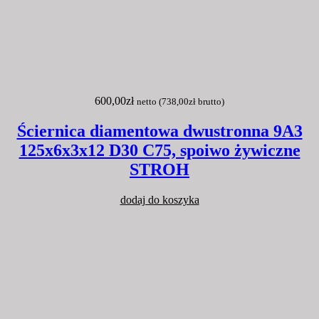
600,00
zł
netto (
738,00
zł
brutto)
Ściernica diamentowa dwustronna 9A3
125x6x3x12 D30 C75, spoiwo żywiczne
STROH
dodaj do koszyka