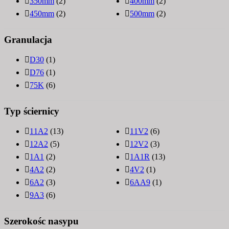
350mm
(2)
400mm
(2)
450mm
(2)
500mm
(2)
Granulacja
D30
(1)
D76
(1)
75K
(6)
Typ ściernicy
11A2
(13)
11V2
(6)
12A2
(5)
12V2
(3)
1A1
(2)
1A1R
(13)
4A2
(2)
4V2
(1)
6A2
(3)
6AA9
(1)
9A3
(6)
Szerokośc nasypu