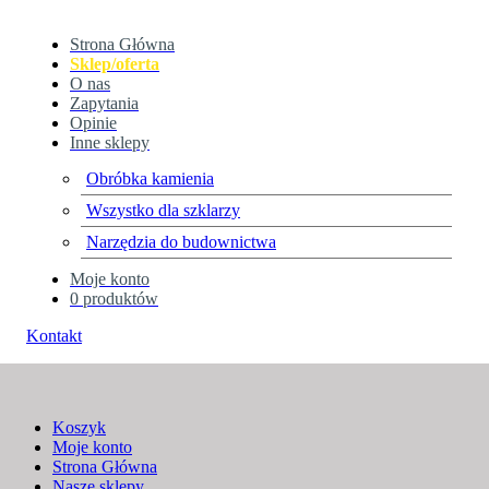
Strona Główna
Sklep/oferta
O nas
Zapytania
Opinie
Inne sklepy
Obróbka kamienia
Wszystko dla szklarzy
Regulamin
Narzędzia do budownictwa
Moje konto
Home
Regulamin
0 produktów
Kontakt
Koszyk
Moje konto
Strona Główna
Nasze sklepy