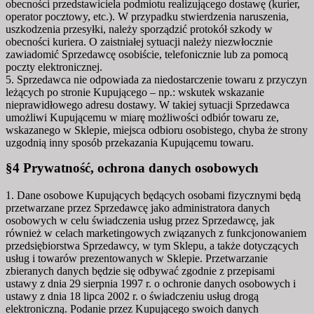
obecności przedstawiciela podmiotu realizującego dostawę (kurier,
operator pocztowy, etc.). W przypadku stwierdzenia naruszenia,
uszkodzenia przesyłki, należy sporządzić protokół szkody w
obecności kuriera. O zaistniałej sytuacji należy niezwłocznie
zawiadomić Sprzedawcę osobiście, telefonicznie lub za pomocą
poczty elektronicznej.
5. Sprzedawca nie odpowiada za niedostarczenie towaru z przyczyn
leżących po stronie Kupującego – np.: wskutek wskazanie
nieprawidłowego adresu dostawy. W takiej sytuacji Sprzedawca
umożliwi Kupującemu w miarę możliwości odbiór towaru ze,
wskazanego w Sklepie, miejsca odbioru osobistego, chyba że strony
uzgodnią inny sposób przekazania Kupującemu towaru.
§4 Prywatność, ochrona danych osobowych
1. Dane osobowe Kupujących będących osobami fizycznymi będą
przetwarzane przez Sprzedawcę jako administratora danych
osobowych w celu świadczenia usług przez Sprzedawcę, jak
również w celach marketingowych związanych z funkcjonowaniem
przedsiębiorstwa Sprzedawcy, w tym Sklepu, a także dotyczących
usług i towarów prezentowanych w Sklepie. Przetwarzanie
zbieranych danych będzie się odbywać zgodnie z przepisami
ustawy z dnia 29 sierpnia 1997 r. o ochronie danych osobowych i
ustawy z dnia 18 lipca 2002 r. o świadczeniu usług drogą
elektroniczną. Podanie przez Kupującego swoich danych