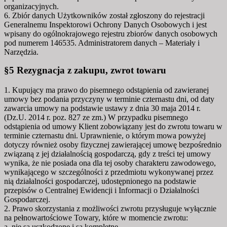
organizacyjnych.
6. Zbiór danych Użytkowników został zgłoszony do rejestracji
Generalnemu Inspektorowi Ochrony Danych Osobowych i jest
wpisany do ogólnokrajowego rejestru zbiorów danych osobowych
pod numerem 146535. Administratorem danych – Materiały i
Narzędzia.
§5 Rezygnacja z zakupu, zwrot towaru
1. Kupujący ma prawo do pisemnego odstąpienia od zawieranej
umowy bez podania przyczyny w terminie czternastu dni, od daty
zawarcia umowy na podstawie ustawy z dnia 30 maja 2014 r.
(Dz.U. 2014 r. poz. 827 ze zm.) W przypadku pisemnego
odstąpienia od umowy Klient zobowiązany jest do zwrotu towaru w
terminie czternastu dni. Uprawnienie, o którym mowa powyżej
dotyczy również osoby fizycznej zawierającej umowę bezpośrednio
związaną z jej działalnością gospodarczą, gdy z treści tej umowy
wynika, że nie posiada ona dla tej osoby charakteru zawodowego,
wynikającego w szczególności z przedmiotu wykonywanej przez
nią działalności gospodarczej, udostępnionego na podstawie
przepisów o Centralnej Ewidencji i Informacji o Działalności
Gospodarczej.
2. Prawo skorzystania z możliwości zwrotu przysługuje wyłącznie
na pełnowartościowe Towary, które w momencie zwrotu:
a. nie są uszkodzone i są kompletne,