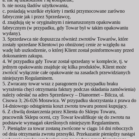
b. nie noszą śladów użytkowania,
c. posiadają wszelkie etykiety i metki przymocowane zarówno
fabrycznie jak i przez Sprzedawcę,
d. znajdują się w oryginalnym i nienaruszonym opakowaniu
fabrycznym (w przypadku, gdy Towar był w takim opakowaniu
wydany).
3. Sprzedawca nie dopuszcza również zwrotów Towarów, które
zostały sprzedane Klientowi po obniżonej cenie ze względu na
wadę lub uszkodzenie, o której Klient został poinformowany przed
dokonaniem zakupu.
4. W przypadku gdy Towar został sprzedany w komplecie, tj. w
jednym opakowaniu znajduje się kilka produktów, Klient może
zwrócić wyłącznie całe opakowanie na zasadach przewidzianych
niniejszym Regulaminem.
5. Zwracany towar wraz z paragonem (w przypadku braku
wyrażenia chęci otrzymania faktury podczas składania zamówienia)
należy odesłać na adres Sprzedawcy – Dianormet – Bilcza, ul.
Cisowa 3; 26-026 Morawica. W przypadku skorzystania z prawa do
14-dniowego odstąpienia koszt zwrotu towaru ponosi kupujący.
6. Z chwilą dostarczenia przez Klienta do Sklepu Towaru,
pracownik Sklepu oceni, czy Towar kwalifikuje się do zwrotu na
podstawie wymagań określonych niniejszym Regulaminem.
7. Pieniądze za towar zostaną zwrócone w ciągu 14 dni roboczych
od dnia otrzymania zwrotu przesyłki. Przekazanie pieniędzy nastąpi