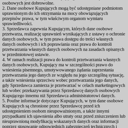
osobowych jest dobrowolne.
2. Dane osobowe Kupujących mogą być udostępniane podmiotom
uprawnionym do ich otrzymania na mocy obowiązujących
przepisów prawa, w tym właściwym organom wymiaru
sprawiedliwości.
3. Sprzedawca zapewnia Kupującym, których dane osobowe
przetwarza, realizację uprawnień wynikających z ustawy o ochronie
danych osobowych, w tym prawa dostępu do treści własnych
danych osobowych i ich poprawiania oraz prawa do kontroli
przetwarzania własnych danych osobowych na zasadach opisanych
w przedmiotowej ustawie.
4. W ramach realizacji prawa do kontroli przetwarzania własnych
danych osobowych, Kupujący ma w szczególności prawo do
wniesienia pisemnego, umotywowanego żądania zaprzestania
przetwarzania jego danych ze względu na jego szczególną sytuację,
a także wniesienia sprzeciwu wobec przetwarzania jego danych,
gdy Sprzedawca zamierza je przetwarzać w celach marketingowych
lub wobec przekazywania przez Sprzedawcę danych osobowych
Kupującego innemu niż Sprzedawca administratorowi danych.
5. Poufne informacje dotyczące Kupujących, w tym dane osobowe
Kupujących są chronione przez Sprzedawcę przed ich
udostępnieniem osobom nieupoważnionym, a także innymi
przypadkami ich ujawnienia albo utraty oraz przed zniszczeniem lub
nieuprawnioną modyfikacją wskazanych danych oraz informacji
poprzez stosowanie odpowiednich zabezpieczeń technicznych i