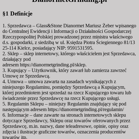
§1 Definicje
1. Sprzedawca – Glass&Stone Dianormet Mariusz Żeber wpisanego
do Centralnej Ewidencji i Informacji o Działalności Gospodarczej
Rzeczypospolitej Polskiej prowadzonej przez ministra właściwego
d.s. gospodarki, z siedzibą w ul. Księdza Piotra Ściegiennego 81/13
25-114 Kielce, posiadający NIP: 9591531595.
2. Sklep – sklep internetowy, którego właścicielem jest Sprzedawca,
działający pod
adresem https://dianormetgrinding.pl/sklep.
3. Kupujący – Użytkownik, który zawarł lub zamierza zawrzeć
Umowę ze Sprzedawcą.
4. Umowa – umowa zawarta na zasadach wynikających z
niniejszego Regulaminu, pomiędzy Sprzedawcą a Kupującym,
której przedmiotem jest sprzedaż na rzecz Kupującego towaru lub
świadczenie przez Sprzedawcę na rzecz Kupującego usługi.
5. Regulamin Sklepu – niniejszy Regulamin znajdujący się pod
następującym adresem https://dianormetgrinding.pl/regulamin/
6. Informacje – dane zawarte na stronach internetowych sklepu
dotyczące Sprzedawcy, Sklepu oraz towarów oferowanych przez
Sprzedawcę, m.in. nazwy, dane teleadresowe, opinie, opisy oraz
zdjęcia i ilustracje graficzne towarów, oznaczenia producentów
towarów itp.