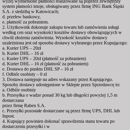
wyżej wymienione płatności realizowane są poprzez zewnętrzny
system płatności imoje, obsługiwany przez firmę ING Bank Śląski
S.A. z siedzibą w Katowicach;
d. przelew bankowy,
e. płatność za pobraniem.
2. Użytkownik dokonuje zakupu towaru lub zamówienia usługi
według cen oraz wysokości kosztów dostawy obowiązujących w
chwili złożenia zamówienia. Wysokość kosztów dostawy
uzależniona jest od sposobu dostawy wybranego przez Kupującego:
a. Kurier UPS – 20zł
b. Kurier DHL – 16 zł
c. Kurier UPS – 20zł (płatność za pobraniem)
d. Kurier DHL – 16 zł (płatność za pobraniem)
e. Dostawa do punktu DHL SP – 16 zł
f. Odbiór osobisty – 0 zł
3. Dostawa następuje na adres wskazany przez Kupującego.
Sposoby dostawy udostępnione w Sklepie przez Sprzedawcę to:
a. Odbiór osobisty
b. Przesyłka o wadze ponad 30 kg lub długości powyżej 1,5 m
dostarczana
przez firmę Raben S.A.
c. Przesyłki pozostałe dostarczane są przez firmę UPS, DHL lub
Inpost.
4. Kupujący powinien dokonać sprawdzenia stanu towaru po
dostarczeniu przesyłki i w