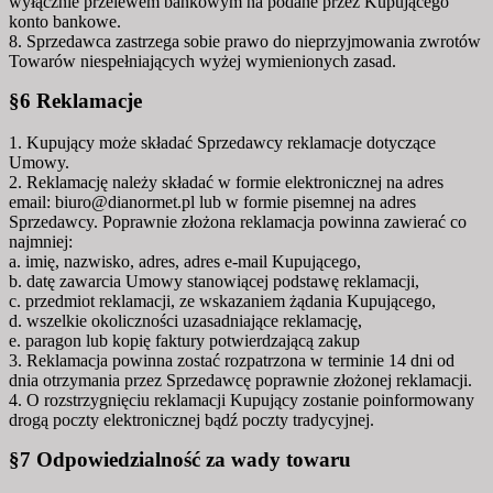
wyłącznie przelewem bankowym na podane przez Kupującego
konto bankowe.
8. Sprzedawca zastrzega sobie prawo do nieprzyjmowania zwrotów
Towarów niespełniających wyżej wymienionych zasad.
§6 Reklamacje
1. Kupujący może składać Sprzedawcy reklamacje dotyczące
Umowy.
2. Reklamację należy składać w formie elektronicznej na adres
email: biuro@dianormet.pl lub w formie pisemnej na adres
Sprzedawcy. Poprawnie złożona reklamacja powinna zawierać co
najmniej:
a. imię, nazwisko, adres, adres e-mail Kupującego,
b. datę zawarcia Umowy stanowiącej podstawę reklamacji,
c. przedmiot reklamacji, ze wskazaniem żądania Kupującego,
d. wszelkie okoliczności uzasadniające reklamację,
e. paragon lub kopię faktury potwierdzającą zakup
3. Reklamacja powinna zostać rozpatrzona w terminie 14 dni od
dnia otrzymania przez Sprzedawcę poprawnie złożonej reklamacji.
4. O rozstrzygnięciu reklamacji Kupujący zostanie poinformowany
drogą poczty elektronicznej bądź poczty tradycyjnej.
§7 Odpowiedzialność za wady towaru