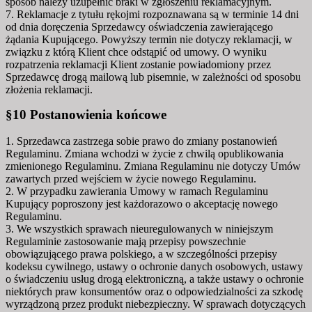
sposób należy uzupełnić braki w zgłoszeniu reklamacyjnym.
7. Reklamacje z tytułu rękojmi rozpoznawana są w terminie 14 dni
od dnia doręczenia Sprzedawcy oświadczenia zawierającego
żądania Kupującego. Powyższy termin nie dotyczy reklamacji, w
związku z którą Klient chce odstąpić od umowy. O wyniku
rozpatrzenia reklamacji Klient zostanie powiadomiony przez
Sprzedawcę drogą mailową lub pisemnie, w zależności od sposobu
złożenia reklamacji.
§10 Postanowienia końcowe
1. Sprzedawca zastrzega sobie prawo do zmiany postanowień
Regulaminu. Zmiana wchodzi w życie z chwilą opublikowania
zmienionego Regulaminu. Zmiana Regulaminu nie dotyczy Umów
zawartych przed wejściem w życie nowego Regulaminu.
2. W przypadku zawierania Umowy w ramach Regulaminu
Kupujący poproszony jest każdorazowo o akceptację nowego
Regulaminu.
3. We wszystkich sprawach nieuregulowanych w niniejszym
Regulaminie zastosowanie mają przepisy powszechnie
obowiązującego prawa polskiego, a w szczególności przepisy
kodeksu cywilnego, ustawy o ochronie danych osobowych, ustawy
o świadczeniu usług drogą elektroniczną, a także ustawy o ochronie
niektórych praw konsumentów oraz o odpowiedzialności za szkodę
wyrządzoną przez produkt niebezpieczny. W sprawach dotyczących