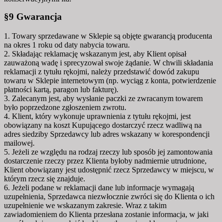
§9 Gwarancja
1. Towary sprzedawane w Sklepie są objęte gwarancją producenta
na okres 1 roku od daty nabycia towaru.
2. Składając reklamację wskazanym jest, aby Klient opisał
zauważoną wadę i sprecyzował swoje żądanie. W chwili składania
reklamacji z tytułu rękojmi, należy przedstawić dowód zakupu
towaru w Sklepie internetowym (np. wyciąg z konta, potwierdzenie
płatności kartą, paragon lub fakturę).
3. Zalecanym jest, aby wysłanie paczki ze zwracanym towarem
było poprzedzone zgłoszeniem zwrotu.
4. Klient, który wykonuje uprawnienia z tytułu rękojmi, jest
obowiązany na koszt Kupującego dostarczyć rzecz wadliwą na
adres siedziby Sprzedawcy lub adres wskazany w korespondencji
mailowej.
5. Jeżeli ze względu na rodzaj rzeczy lub sposób jej zamontowania
dostarczenie rzeczy przez Klienta byłoby nadmiernie utrudnione,
Klient obowiązany jest udostępnić rzecz Sprzedawcy w miejscu, w
którym rzecz się znajduje.
6. Jeżeli podane w reklamacji dane lub informacje wymagają
uzupełnienia, Sprzedawca niezwłocznie zwróci się do Klienta o ich
uzupełnienie we wskazanym zakresie. Wraz z takim
zawiadomieniem do Klienta przesłana zostanie informacja, w jaki