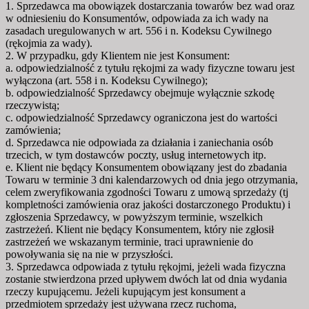
1. Sprzedawca ma obowiązek dostarczania towarów bez wad oraz
w odniesieniu do Konsumentów, odpowiada za ich wady na
zasadach uregulowanych w art. 556 i n. Kodeksu Cywilnego
(rękojmia za wady).
2. W przypadku, gdy Klientem nie jest Konsument:
a. odpowiedzialność z tytułu rękojmi za wady fizyczne towaru jest
wyłączona (art. 558 i n. Kodeksu Cywilnego);
b. odpowiedzialność Sprzedawcy obejmuje wyłącznie szkodę
rzeczywistą;
c. odpowiedzialność Sprzedawcy ograniczona jest do wartości
zamówienia;
d. Sprzedawca nie odpowiada za działania i zaniechania osób
trzecich, w tym dostawców poczty, usług internetowych itp.
e. Klient nie będący Konsumentem obowiązany jest do zbadania
Towaru w terminie 3 dni kalendarzowych od dnia jego otrzymania,
celem zweryfikowania zgodności Towaru z umową sprzedaży (tj
kompletności zamówienia oraz jakości dostarczonego Produktu) i
zgłoszenia Sprzedawcy, w powyższym terminie, wszelkich
zastrzeżeń. Klient nie będący Konsumentem, który nie zgłosił
zastrzeżeń we wskazanym terminie, traci uprawnienie do
powoływania się na nie w przyszłości.
3. Sprzedawca odpowiada z tytułu rękojmi, jeżeli wada fizyczna
zostanie stwierdzona przed upływem dwóch lat od dnia wydania
rzeczy kupującemu. Jeżeli kupującym jest konsument a
przedmiotem sprzedaży jest używana rzecz ruchoma,