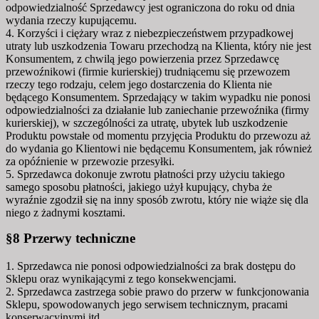
odpowiedzialność Sprzedawcy jest ograniczona do roku od dnia
wydania rzeczy kupującemu.
4. Korzyści i ciężary wraz z niebezpieczeństwem przypadkowej
utraty lub uszkodzenia Towaru przechodzą na Klienta, który nie jest
Konsumentem, z chwilą jego powierzenia przez Sprzedawcę
przewoźnikowi (firmie kurierskiej) trudniącemu się przewozem
rzeczy tego rodzaju, celem jego dostarczenia do Klienta nie
będącego Konsumentem. Sprzedający w takim wypadku nie ponosi
odpowiedzialności za działanie lub zaniechanie przewoźnika (firmy
kurierskiej), w szczególności za utratę, ubytek lub uszkodzenie
Produktu powstałe od momentu przyjęcia Produktu do przewozu aż
do wydania go Klientowi nie będącemu Konsumentem, jak również
za opóźnienie w przewozie przesyłki.
5. Sprzedawca dokonuje zwrotu płatności przy użyciu takiego
samego sposobu płatności, jakiego użył kupujący, chyba że
wyraźnie zgodził się na inny sposób zwrotu, który nie wiąże się dla
niego z żadnymi kosztami.
§8 Przerwy techniczne
1. Sprzedawca nie ponosi odpowiedzialności za brak dostępu do
Sklepu oraz wynikającymi z tego konsekwencjami.
2. Sprzedawca zastrzega sobie prawo do przerw w funkcjonowania
Sklepu, spowodowanych jego serwisem technicznym, pracami
konserwacyjnymi itd.