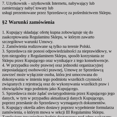
7. Użytkownik – użytkownik Internetu, nabywający lub
zamierzający nabyć towary lub
usługi prezentowane przez Sprzedawcę za pośrednictwem Sklepu.
§2 Warunki zamówienia
1. Kupujący składając ofertę kupna zobowiązuje się do
zaakceptowania Regulaminu Sklepu, w którym zawarto
szczegółowe warunki Umowy.
2. Zamówienia realizowane są tylko na terenie Polski.
3. Sprzedawca nie ponosi odpowiedzialności za nieprawidłowy, w
tym niezgodny z Regulaminem Sklepu, sposób korzystania ze
Sklepu przez Kupującego oraz wynikające z tego konsekwencje.
4. W przypadku osoby prawnej oraz jednostki organizacyjnej
nieposiadającej osobowości prawnej, Umowę ze Sprzedawcą
zawrzeć może wyłącznie osoba, która jest umocowana do
dokonywania w imieniu tego podmiotu wszelkich czynności
związanych z rejestracją oraz do wykonywania wszelkich praw i
obowiązków tego podmiotu jako Kupującego.
5. Sprzedawca może żądać uwiarygodnienia przez Kupującego jego
danych, w tym w przypadku aktualizacji danych Kupującego,
poprzez przesłanie do Sprzedawcy wymaganych dokumentów.
6. Kupujący określa adres dostawy poprzez wypełnienie formularza
zamówienia, o którym mowa w sekcji III Regulaminu Sklepu.
Zamówiony towar/usługa będzie dostarczona pod adres wskazany