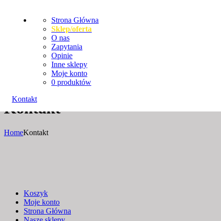
Strona Główna
Sklep/oferta
O nas
Zapytania
Opinie
Inne sklepy
Moje konto
0 produktów
Kontakt
Kontakt
Home
Kontakt
Koszyk
Moje konto
Strona Główna
Nasze sklepy