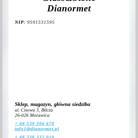
Dianormet
NIP
: 9591531595
Sklep, magazyn, główna siedziba
ul. Cisowa 3, Bilcza
26-026 Morawica
+ 48 539 396 670
info1@dianormet.pl
+ 48 538 332 010