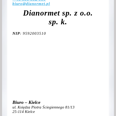
biuro@dianormet.pl
Dianormet sp. z o.o.
sp. k.
NIP
: 9592003510
Biuro – Kielce
ul. Księdza Piotra Ściegiennego 81/13
25-114 Kielce