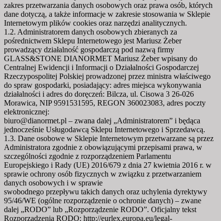
zakres przetwarzania danych osobowych oraz prawa osób, których
dane dotyczą, a także informacje w zakresie stosowania w Sklepie
Internetowym plików cookies oraz narzędzi analitycznych.
1.2. Administratorem danych osobowych zbieranych za
pośrednictwem Sklepu Internetowego jest Mariusz Żeber
prowadzący działalność gospodarczą pod nazwą firmy
GLASS&STONE DIANORMET Mariusz Żeber wpisany do
Centralnej Ewidencji i Informacji o Działalności Gospodarczej
Rzeczypospolitej Polskiej prowadzonej przez ministra właściwego
do spraw gospodarki, posiadający: adres miejsca wykonywania
działalności i adres do doręczeń: Bilcza, ul. Cisowa 3 26-026
Morawica, NIP 9591531595, REGON 360023083, adres poczty
elektronicznej:
biuro@dianormet.pl – zwana dalej „Administratorem” i będąca
jednocześnie Usługodawcą Sklepu Internetowego i Sprzedawcą.
1.3. Dane osobowe w Sklepie Internetowym przetwarzane są przez
Administratora zgodnie z obowiązującymi przepisami prawa, w
szczególności zgodnie z rozporządzeniem Parlamentu
Europejskiego i Rady (UE) 2016/679 z dnia 27 kwietnia 2016 r. w
sprawie ochrony osób fizycznych w związku z przetwarzaniem
danych osobowych i w sprawie
swobodnego przepływu takich danych oraz uchylenia dyrektywy
95/46/WE (ogólne rozporządzenie o ochronie danych) – zwane
dalej „RODO” lub „Rozporządzenie RODO”. Oficjalny tekst
Rozporządzenia RODO: http://eurlex.europa.eu/legal-