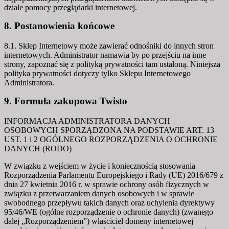
dziale pomocy przeglądarki internetowej.
8. Postanowienia końcowe
8.1. Sklep Internetowy może zawierać odnośniki do innych stron
internetowych. Administrator namawia by po przejściu na inne
strony, zapoznać się z polityką prywatności tam ustaloną. Niniejsza
polityka prywatności dotyczy tylko Sklepu Internetowego
Administratora.
9. Formuła zakupowa Twisto
INFORMACJA ADMINISTRATORA DANYCH
OSOBOWYCH SPORZĄDZONA NA PODSTAWIE ART. 13
UST. 1 i 2 OGÓLNEGO ROZPORZĄDZENIA O OCHRONIE
DANYCH (RODO)
W związku z wejściem w życie i koniecznością stosowania
Rozporządzenia Parlamentu Europejskiego i Rady (UE) 2016/679 z
dnia 27 kwietnia 2016 r. w sprawie ochrony osób fizycznych w
związku z przetwarzaniem danych osobowych i w sprawie
swobodnego przepływu takich danych oraz uchylenia dyrektywy
95/46/WE (ogólne rozporządzenie o ochronie danych) (zwanego
dalej „Rozporządzeniem”) właściciel domeny internetowej