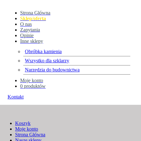
Strona Główna
Sklep/oferta
O nas
Zapytania
Opinie
Inne sklepy
Obróbka kamienia
Wszystko dla szklarzy
Polityka Prywatności
Narzędzia do budownictwa
Moje konto
Home
Polityka Prywatności
0 produktów
Kontakt
Koszyk
Moje konto
Strona Główna
Nasze sklepy