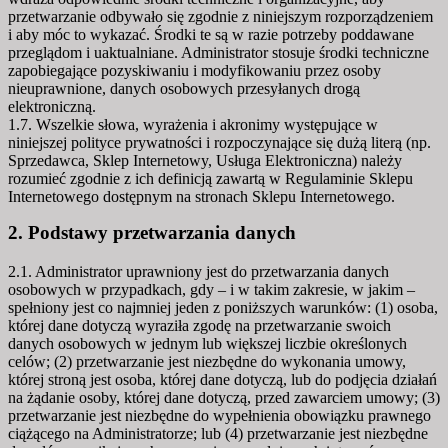
przetwarzanie odbywało się zgodnie z niniejszym rozporządzeniem
i aby móc to wykazać. Środki te są w razie potrzeby poddawane
przeglądom i uaktualniane. Administrator stosuje środki techniczne
zapobiegające pozyskiwaniu i modyfikowaniu przez osoby
nieuprawnione, danych osobowych przesyłanych drogą
elektroniczną.
1.7. Wszelkie słowa, wyrażenia i akronimy występujące w
niniejszej polityce prywatności i rozpoczynające się dużą literą (np.
Sprzedawca, Sklep Internetowy, Usługa Elektroniczna) należy
rozumieć zgodnie z ich definicją zawartą w Regulaminie Sklepu
Internetowego dostępnym na stronach Sklepu Internetowego.
2. Podstawy przetwarzania danych
2.1. Administrator uprawniony jest do przetwarzania danych
osobowych w przypadkach, gdy – i w takim zakresie, w jakim –
spełniony jest co najmniej jeden z poniższych warunków: (1) osoba,
której dane dotyczą wyraziła zgodę na przetwarzanie swoich
danych osobowych w jednym lub większej liczbie określonych
celów; (2) przetwarzanie jest niezbędne do wykonania umowy,
której stroną jest osoba, której dane dotyczą, lub do podjęcia działań
na żądanie osoby, której dane dotyczą, przed zawarciem umowy; (3)
przetwarzanie jest niezbędne do wypełnienia obowiązku prawnego
ciążącego na Administratorze; lub (4) przetwarzanie jest niezbędne