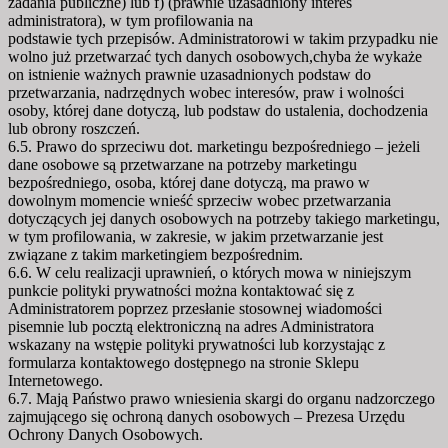
zadania publiczne) lub f) (prawnie uzasadniony interes
administratora), w tym profilowania na
podstawie tych przepisów. Administratorowi w takim przypadku nie
wolno już przetwarzać tych danych osobowych,chyba że wykaże
on istnienie ważnych prawnie uzasadnionych podstaw do
przetwarzania, nadrzędnych wobec interesów, praw i wolności
osoby, której dane dotyczą, lub podstaw do ustalenia, dochodzenia
lub obrony roszczeń.
6.5. Prawo do sprzeciwu dot. marketingu bezpośredniego – jeżeli
dane osobowe są przetwarzane na potrzeby marketingu
bezpośredniego, osoba, której dane dotyczą, ma prawo w
dowolnym momencie wnieść sprzeciw wobec przetwarzania
dotyczących jej danych osobowych na potrzeby takiego marketingu,
w tym profilowania, w zakresie, w jakim przetwarzanie jest
związane z takim marketingiem bezpośrednim.
6.6. W celu realizacji uprawnień, o których mowa w niniejszym
punkcie polityki prywatności można kontaktować się z
Administratorem poprzez przesłanie stosownej wiadomości
pisemnie lub pocztą elektroniczną na adres Administratora
wskazany na wstępie polityki prywatności lub korzystając z
formularza kontaktowego dostępnego na stronie Sklepu
Internetowego.
6.7. Mają Państwo prawo wniesienia skargi do organu nadzorczego
zajmującego się ochroną danych osobowych – Prezesa Urzędu
Ochrony Danych Osobowych.