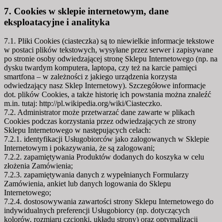
7. Cookies w sklepie internetowym, dane
eksploatacyjne i analityka
7.1. Pliki Cookies (ciasteczka) są to niewielkie informacje tekstowe
w postaci plików tekstowych, wysyłane przez serwer i zapisywane
po stronie osoby odwiedzającej stronę Sklepu Internetowego (np. na
dysku twardym komputera, laptopa, czy też na karcie pamięci
smartfona – w zależności z jakiego urządzenia korzysta
odwiedzający nasz Sklep Internetowy). Szczegółowe informacje
dot. plików Cookies, a także historię ich powstania można znaleźć
m.in. tutaj: http://pl.wikipedia.org/wiki/Ciasteczko.
7.2. Administrator może przetwarzać dane zawarte w plikach
Cookies podczas korzystania przez odwiedzających ze strony
Sklepu Internetowego w następujących celach:
7.2.1. identyfikacji Usługobiorców jako zalogowanych w Sklepie
Internetowym i pokazywania, że są zalogowani;
7.2.2. zapamiętywania Produktów dodanych do koszyka w celu
złożenia Zamówienia;
7.2.3. zapamiętywania danych z wypełnianych Formularzy
Zamówienia, ankiet lub danych logowania do Sklepu
Internetowego;
7.2.4. dostosowywania zawartości strony Sklepu Internetowego do
indywidualnych preferencji Usługobiorcy (np. dotyczących
kolorów, rozmiaru czcionki, układu strony) oraz optymalizacji