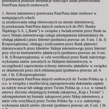
przedstawia poniższe informacje dotyczące zasad przetwarzania
Pani/Pana danych osobowych.
1. Serwis internetowy przetwarza Pani/Pana dane osobowe w
następujących celach:
a) zrealizowania usług oferowanych na stronie internetowej,
b) przekazania Pani/Pana danych osobowych do ING Banku
Śląskiego S.A. („Bank”) w związku z świadczeniem przez Bank na
rzecz Sklepu internetowego usługi udostępnienia infrastruktury do
obsługi płatności przez Internet (podstawa prawna: art. 6 ust. 1 lit. f)
Rozporządzenia). obsługą i rozliczaniem przez Bank płatności
dokonywanych przez klientów Sklepu internetowego przez Internet
przy użyciu instrumentów płatniczych (podstawa prawna: art. 6 ust.
1 lit. f) Rozporządzenia). w celu weryfikacji przez Bank należytego
wykonania umów zawartych ze Sklepem internetowym, w
szczególności zapewnienia ochrony interesów płatników w związku
ze składanymi przez nich reklamacjami (podstawa prawna: art. 6
ust. 1 lit. f) Rozporządzenia)
c) przekazania Pani/Pana danych osobowych do Twisto Polska sp. z
o.o. w związku z możliwością zaproponowania dokonania zapłaty
za nabyty towar lub usługę przez Twisto Polska sp. z o.o. w ramach
umowy zlecenia obejmującej formułę zakupową „Kup z Twisto” i
udostępnieniem tej formuły zakupowej przez Sklep internetowy, a
także celu weryfikacji przez Twisto Polska Sp. z o.o. należytego
wykonania takich umów zlecenie (podstawa prawna: art. 6 ust. 1 lit.