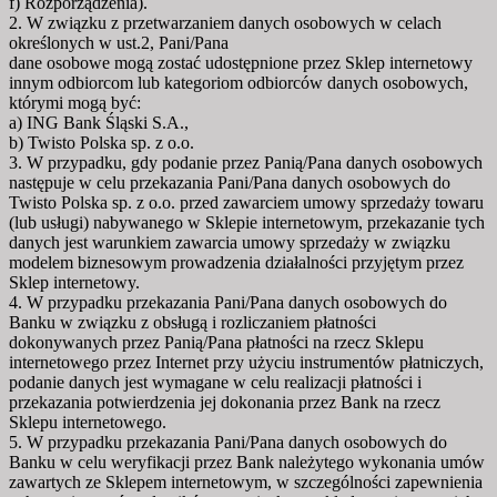
f) Rozporządzenia).
2. W związku z przetwarzaniem danych osobowych w celach
określonych w ust.2, Pani/Pana
dane osobowe mogą zostać udostępnione przez Sklep internetowy
innym odbiorcom lub kategoriom odbiorców danych osobowych,
którymi mogą być:
a) ING Bank Śląski S.A.,
b) Twisto Polska sp. z o.o.
3. W przypadku, gdy podanie przez Panią/Pana danych osobowych
następuje w celu przekazania Pani/Pana danych osobowych do
Twisto Polska sp. z o.o. przed zawarciem umowy sprzedaży towaru
(lub usługi) nabywanego w Sklepie internetowym, przekazanie tych
danych jest warunkiem zawarcia umowy sprzedaży w związku
modelem biznesowym prowadzenia działalności przyjętym przez
Sklep internetowy.
4. W przypadku przekazania Pani/Pana danych osobowych do
Banku w związku z obsługą i rozliczaniem płatności
dokonywanych przez Panią/Pana płatności na rzecz Sklepu
internetowego przez Internet przy użyciu instrumentów płatniczych,
podanie danych jest wymagane w celu realizacji płatności i
przekazania potwierdzenia jej dokonania przez Bank na rzecz
Sklepu internetowego.
5. W przypadku przekazania Pani/Pana danych osobowych do
Banku w celu weryfikacji przez Bank należytego wykonania umów
zawartych ze Sklepem internetowym, w szczególności zapewnienia