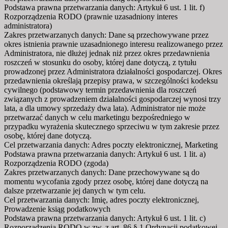
Podstawa prawna przetwarzania danych: Artykuł 6 ust. 1 lit. f)
Rozporządzenia RODO (prawnie uzasadniony interes
administratora)
Zakres przetwarzanych danych: Dane są przechowywane przez
okres istnienia prawnie uzasadnionego interesu realizowanego przez
Administratora, nie dłużej jednak niż przez okres przedawnienia
roszczeń w stosunku do osoby, której dane dotyczą, z tytułu
prowadzonej przez Administratora działalności gospodarczej. Okres
przedawnienia określają przepisy prawa, w szczególności kodeksu
cywilnego (podstawowy termin przedawnienia dla roszczeń
związanych z prowadzeniem działalności gospodarczej wynosi trzy
lata, a dla umowy sprzedaży dwa lata). Administrator nie może
przetwarzać danych w celu marketingu bezpośredniego w
przypadku wyrażenia skutecznego sprzeciwu w tym zakresie przez
osobę, której dane dotyczą.
Cel przetwarzania danych: Adres poczty elektronicznej, Marketing
Podstawa prawna przetwarzania danych: Artykuł 6 ust. 1 lit. a)
Rozporządzenia RODO (zgoda)
Zakres przetwarzanych danych: Dane przechowywane są do
momentu wycofania zgody przez osobę, której dane dotyczą na
dalsze przetwarzanie jej danych w tym celu.
Cel przetwarzania danych: Imię, adres poczty elektronicznej,
Prowadzenie ksiąg podatkowych
Podstawa prawna przetwarzania danych: Artykuł 6 ust. 1 lit. c)
Rozporządzenia RODO w zw. z art. 86 § 1 Ordynacji podatkowej