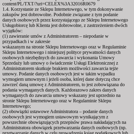
content/PL/TXT/?uri=CELEX%3A32016R0679
1.4. Korzystanie ze Sklepu Internetowego, w tym dokonywanie
zakupów jest dobrowolne. Podobnie związane z tym podanie
danych osobowych przez korzystającego ze Sklepu Internetowego
Usługobiorcę lub Klienta jest dobrowolne, z zastrzeżeniem dwóch
wyjątków:
(1) zawieranie umów z Administratorem – niepodanie w
przypadkach i w zakresie
wskazanym na stronie Sklepu Internetowego oraz w Regulaminie
Sklepu Internetowego i niniejszej polityce prywatności danych
osobowych niezbędnych do zawarcia i wykonania Umowy
Sprzedaży lub umowy o świadczenie Usługi Elektronicznej z
Administratorem skutkuje brakiem możliwości zawarcia tejże
umowy. Podanie danych osobowych jest w takim wypadku
wymogiem umownym i jeżeli osoba, której dane dotyczą chce
zawrzeć daną umowę z Administratorem, to jest zobowiązana do
podania wymaganych danych. Każdorazowo zakres danych
wymaganych do zawarcia umowy wskazany jest uprzednio na
stronie Sklepu Internetowego oraz w Regulaminie Sklepu
Internetowego;
(2) obowiązki ustawowe Administratora – podanie danych
osobowych jest wymogiem ustawowym wynikającym z
powszechnie obowiązujących przepisów prawa nakładających na
Administratora obowiązek przetwarzania danych osobowych (np.
przetwarzanie danych w celu prowadzenia ksiąg podatkowych lub