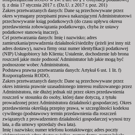
tj. z dnia 17 stycznia 2017 r. (Dz.U. z 2017 r. poz. 201)
Zakres przetwarzanych danych: Dane są przechowywane przez
okres wymagany przepisami prawa nakazującymi Administratorowi
przechowywanie ksiąg podatkowych (do czasu upływu okresu
przedawnienia zobowiązania podatkowego, chyba że ustawy
podatkowe stanowią inaczej).
Cel przetwarzania danych: Imię i nazwisko; adres
zamieszkania/prowadzenia działalności/siedziby (jeżeli jest inny niż
adres dostawy), nazwa firmy oraz numer identyfikacji podatkowej
(NIP) Usługobiorcy lub Klienta; Ustalenie, dochodzenie lub brona
roszczeń jakie może podnosić Administrator lub jakie mogą być
podnoszone wobec Administratora,
Podstawa prawna przetwarzania danych: Artykuł 6 ust. 1 lit. f)
Rozporządzenia RODO,
Zakres przetwarzanych danych: Dane są przechowywane przez
okres istnienia prawnie uzasadnionego interesu realizowanego przez
Administratora, nie dłużej jednak niż przez okres przedawnienia
roszczeń w stosunku do osoby, której dane dotyczą, z tytułu
prowadzonej przez Administratora działalności gospodarczej. Okres
przedawnienia określają przepisy prawa, w szczególności kodeksu
cywilnego (podstawowy termin przedawnienia dla roszczeń
związanych z prowadzeniem działalności gospodarczej wynosi trzy
lata, a dla umowy sprzedaży dwa lata).
Imię i nazwisko; numer telefonu kontaktowego; adres poczty