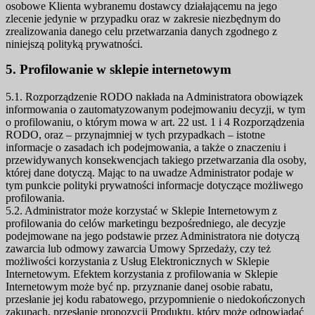
osobowe Klienta wybranemu dostawcy działającemu na jego
zlecenie jedynie w przypadku oraz w zakresie niezbędnym do
zrealizowania danego celu przetwarzania danych zgodnego z
niniejszą polityką prywatności.
5. Profilowanie w sklepie internetowym
5.1. Rozporządzenie RODO nakłada na Administratora obowiązek
informowania o zautomatyzowanym podejmowaniu decyzji, w tym
o profilowaniu, o którym mowa w art. 22 ust. 1 i 4 Rozporządzenia
RODO, oraz – przynajmniej w tych przypadkach – istotne
informacje o zasadach ich podejmowania, a także o znaczeniu i
przewidywanych konsekwencjach takiego przetwarzania dla osoby,
której dane dotyczą. Mając to na uwadze Administrator podaje w
tym punkcie polityki prywatności informacje dotyczące możliwego
profilowania.
5.2. Administrator może korzystać w Sklepie Internetowym z
profilowania do celów marketingu bezpośredniego, ale decyzje
podejmowane na jego podstawie przez Administratora nie dotyczą
zawarcia lub odmowy zawarcia Umowy Sprzedaży, czy też
możliwości korzystania z Usług Elektronicznych w Sklepie
Internetowym. Efektem korzystania z profilowania w Sklepie
Internetowym może być np. przyznanie danej osobie rabatu,
przesłanie jej kodu rabatowego, przypomnienie o niedokończonych
zakupach, przesłanie propozycji Produktu, który może odpowiadać