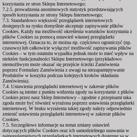
korzystania ze stron Sklepu Internetowego;
7.2.5. prowadzenia anonimowych statystyk przedstawiających
sposób korzystania ze strony Sklepu Internetowego;
7.3. Standardowo większość przeglądarek internetowych
dostępnych na rynku domyślnie akceptuje zapisywanie plików
Cookies. Każdy ma możliwość określenia warunków korzystania z
plików Cookies za pomocą ustawień własnej przeglądarki
internetowej. Oznacza to, że można np. częściowo ograniczyć (np.
czasowo) lub całkowicie wyłączyć możliwość zapisywania plików
Cookies – w tym ostatnim wypadku jednak może to mieć wpływ na
niektóre funkcjonalności Sklepu Internetowego (przykładowo
niemożliwym może okazać się przejście ścieżki Zamówienia
poprzez Formularz Zamówienia z uwagi na niezapamiętywanie
Produktów w koszyku podczas kolejnych kroków składania
Zamówienia).
7.4. Ustawienia przeglądarki internetowej w zakresie plików
Cookies są istotne z punktu widzenia zgody na korzystanie z plików
Cookies przez nasz Sklep Internetowy – zgodnie z przepisami taka
zgoda może być również wyrażona poprzez ustawienia przeglądarki
internetowej. W braku wyrażenia takiej zgody należy odpowiednio
zmienić ustawienia przeglądarki internetowej w zakresie plików
Cookies.
7.5. Szczegółowe informacje na temat zmiany ustawień
dotyczących plików Cookies oraz ich samodzielnego usuwania w
najpopularniejszych przeglądarkach internetowych dostępne są w