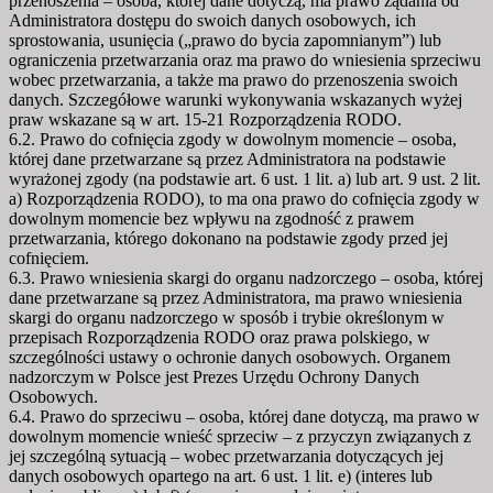
przenoszenia – osoba, której dane dotyczą, ma prawo żądania od
Administratora dostępu do swoich danych osobowych, ich
sprostowania, usunięcia („prawo do bycia zapomnianym”) lub
ograniczenia przetwarzania oraz ma prawo do wniesienia sprzeciwu
wobec przetwarzania, a także ma prawo do przenoszenia swoich
danych. Szczegółowe warunki wykonywania wskazanych wyżej
praw wskazane są w art. 15-21 Rozporządzenia RODO.
6.2. Prawo do cofnięcia zgody w dowolnym momencie – osoba,
której dane przetwarzane są przez Administratora na podstawie
wyrażonej zgody (na podstawie art. 6 ust. 1 lit. a) lub art. 9 ust. 2 lit.
a) Rozporządzenia RODO), to ma ona prawo do cofnięcia zgody w
dowolnym momencie bez wpływu na zgodność z prawem
przetwarzania, którego dokonano na podstawie zgody przed jej
cofnięciem.
6.3. Prawo wniesienia skargi do organu nadzorczego – osoba, której
dane przetwarzane są przez Administratora, ma prawo wniesienia
skargi do organu nadzorczego w sposób i trybie określonym w
przepisach Rozporządzenia RODO oraz prawa polskiego, w
szczególności ustawy o ochronie danych osobowych. Organem
nadzorczym w Polsce jest Prezes Urzędu Ochrony Danych
Osobowych.
6.4. Prawo do sprzeciwu – osoba, której dane dotyczą, ma prawo w
dowolnym momencie wnieść sprzeciw – z przyczyn związanych z
jej szczególną sytuacją – wobec przetwarzania dotyczących jej
danych osobowych opartego na art. 6 ust. 1 lit. e) (interes lub