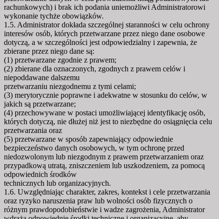
rachunkowych) i brak ich podania uniemożliwi Administratorowi
wykonanie tychże obowiązków.
1.5. Administrator dokłada szczególnej staranności w celu ochrony
interesów osób, których przetwarzane przez niego dane osobowe
dotyczą, a w szczególności jest odpowiedzialny i zapewnia, że
zbierane przez niego dane są:
(1) przetwarzane zgodnie z prawem;
(2) zbierane dla oznaczonych, zgodnych z prawem celów i
niepoddawane dalszemu
przetwarzaniu niezgodnemu z tymi celami;
(3) merytorycznie poprawne i adekwatne w stosunku do celów, w
jakich są przetwarzane;
(4) przechowywane w postaci umożliwiającej identyfikację osób,
których dotyczą, nie dłużej niż jest to niezbędne do osiągnięcia celu
przetwarzania oraz
(5) przetwarzane w sposób zapewniający odpowiednie
bezpieczeństwo danych osobowych, w tym ochronę przed
niedozwolonym lub niezgodnym z prawem przetwarzaniem oraz
przypadkową utratą, zniszczeniem lub uszkodzeniem, za pomocą
odpowiednich środków
technicznych lub organizacyjnych.
1.6. Uwzględniając charakter, zakres, kontekst i cele przetwarzania
oraz ryzyko naruszenia praw lub wolności osób fizycznych o
różnym prawdopodobieństwie i wadze zagrożenia, Administrator
wdraża odpowiednie środki techniczne i organizacyjne, aby