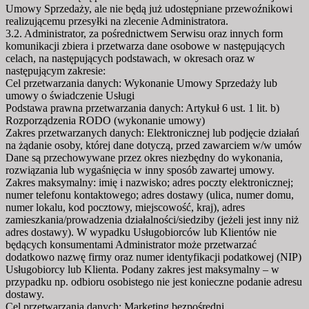
Umowy Sprzedaży, ale nie będą już udostępniane przewoźnikowi
realizującemu przesyłki na zlecenie Administratora.
3.2. Administrator, za pośrednictwem Serwisu oraz innych form
komunikacji zbiera i przetwarza dane osobowe w następujących
celach, na następujących podstawach, w okresach oraz w
następującym zakresie:
Cel przetwarzania danych: Wykonanie Umowy Sprzedaży lub
umowy o świadczenie Usługi
Podstawa prawna przetwarzania danych: Artykuł 6 ust. 1 lit. b)
Rozporządzenia RODO (wykonanie umowy)
Zakres przetwarzanych danych: Elektronicznej lub podjęcie działań
na żądanie osoby, której dane dotyczą, przed zawarciem w/w umów
Dane są przechowywane przez okres niezbędny do wykonania,
rozwiązania lub wygaśnięcia w inny sposób zawartej umowy.
Zakres maksymalny: imię i nazwisko; adres poczty elektronicznej;
numer telefonu kontaktowego; adres dostawy (ulica, numer domu,
numer lokalu, kod pocztowy, miejscowość, kraj), adres
zamieszkania/prowadzenia działalności/siedziby (jeżeli jest inny niż
adres dostawy). W wypadku Usługobiorców lub Klientów nie
będących konsumentami Administrator może przetwarzać
dodatkowo nazwę firmy oraz numer identyfikacji podatkowej (NIP)
Usługobiorcy lub Klienta. Podany zakres jest maksymalny – w
przypadku np. odbioru osobistego nie jest konieczne podanie adresu
dostawy.
Cel przetwarzania danych: Marketing bezpośredni