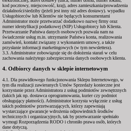
elektronicznej; adres dostawy (ulica, numer domu, numer lokalu,
kod pocztowy, miejscowość, kraj), adres zamieszkania/prowadzenia
działalności/siedziby (jeżeli jest inny niż adres dostawy). wypadku
Usługobiorców lub Klientów nie będących konsumentami
Administrator może przetwarzać dodatkowo nazwę firmy oraz
numer identyfikacji podatkowej (NIP) Usługobiorcy lub Klienta.
Przetwarzanie Państwa danych osobowych pozwala nam na
świadczenie usług m.in. utrzymanie Państwa konta, realizowania
zamówień, kontakt związany z wykonaniem umowy, a także
przysłanie informacji marketingowych (w tym newslettera).
3.3. Administrator zobowiązuje się do dołożenia starań w celu
zachowania należytego zabezpieczenia danych osobowych klienta.
4. Odbiorcy danych w sklepie internetowym
4.1. Dla prawidłowego funkcjonowania Sklepu Internetowego, w
tym dla realizacji zawieranych Umów Sprzedaży konieczne jest
korzystanie przez Administratora z usług podmiotów zewnętrznych
(takich jak np. dostawca oprogramowania, kurier czy podmiot
obsługujący płatności). Administrator korzysta wyłącznie z usług
takich podmiotów przetwarzających, którzy zapewniają
wystarczające gwarancje wdrożenia odpowiednich środków
technicznych i organizacyjnych, tak by przetwarzanie spełniało
wymogi Rozporządzenia RODO i chroniło prawa osób, których
dane dotyczą.