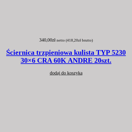
340,00
zł
netto (
418,20
zł
brutto)
Ściernica trzpieniowa kulista TYP 5230
30×6 CRA 60K ANDRE 20szt.
dodaj do koszyka