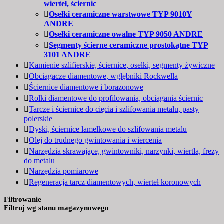
wierteł, ściernic
Osełki ceramiczne warstwowe TYP 9010Y
ANDRE
Osełki ceramiczne owalne TYP 9050 ANDRE
Segmenty ścierne ceramiczne prostokątne TYP
3101 ANDRE
Kamienie szlifierskie, ściernice, osełki, segmenty żywiczne
Obciągacze diamentowe, wgłębniki Rockwella
Ściernice diamentowe i borazonowe
Rolki diamentowe do profilowania, obciągania ściernic
Tarcze i ściernice do cięcia i szlifowania metalu, pasty
polerskie
Dyski, ściernice lamelkowe do szlifowania metalu
Olej do trudnego gwintowania i wiercenia
Narzędzia skrawające, gwintowniki, narzynki, wiertła, frezy
do metalu
Narzędzia pomiarowe
Regeneracja tarcz diamentowych, wierteł koronowych
Filtrowanie
Filtruj wg stanu magazynowego