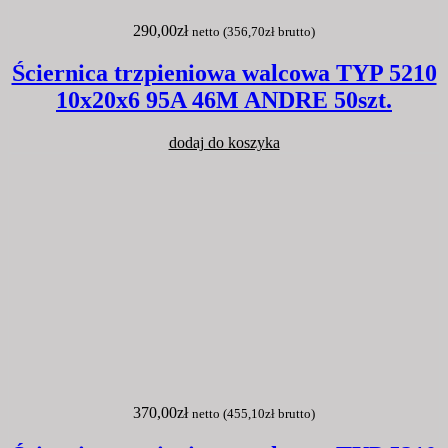
290,00
zł
netto (
356,70
zł
brutto)
Ściernica trzpieniowa walcowa TYP 5210
10x20x6 95A 46M ANDRE 50szt.
dodaj do koszyka
370,00
zł
netto (
455,10
zł
brutto)