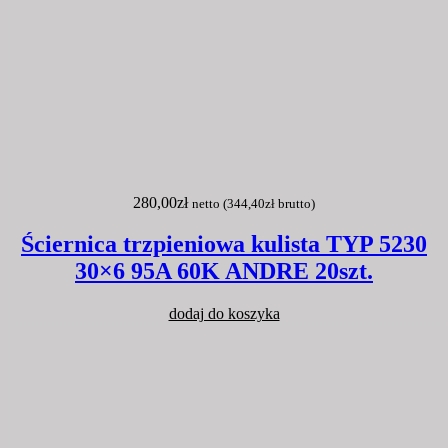
280,00
zł
netto (
344,40
zł
brutto)
Ściernica trzpieniowa kulista TYP 5230
30×6 95A 60K ANDRE 20szt.
dodaj do koszyka