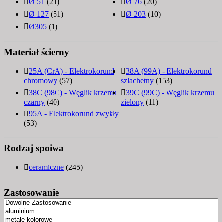
Ø 51
(21)
Ø 76
(20)
Ø 127
(51)
Ø 203
(10)
Ø305
(1)
Materiał ścierny
25A (CrA) - Elektrokorund
38A (99A) - Elektrokorund
chromowy
(57)
szlachetny
(153)
38C (98C) - Węglik krzemu
39C (99C) - Węglik krzemu
czarny
(40)
zielony
(11)
95A - Elektrokorund zwykły
(53)
Rodzaj spoiwa
ceramiczne
(245)
Zastosowanie