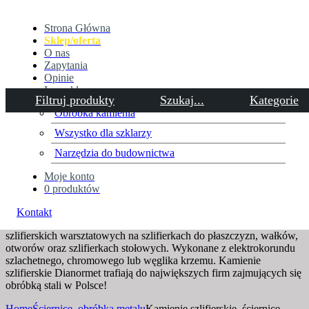
Strona Główna
Sklep/oferta
O nas
Zapytania
Opinie
Inne sklepy
Filtruj produkty
Szukaj...
Kategorie
Obróbka kamienia
Wszystko dla szklarzy
Kamienie szlifierskie, ściernice,
Narzędzia do budownictwa
osełki ceramiczne
Moje konto
0 produktów
Ściernice korundowe wysokiej jakości przeznaczone do
Kontakt
precyzyjnego szlifowania zwykłej stali, staliwa w pracach
szlifierskich warsztatowych na szlifierkach do płaszczyzn, wałków,
otworów oraz szlifierkach stołowych. Wykonane z elektrokorundu
szlachetnego, chromowego lub węglika krzemu. Kamienie
szlifierskie Dianormet trafiają do największych firm zajmujących się
obróbką stali w Polsce!
Home
Ściernice, obróbka metalu
Kamienie szlifierskie, ściernice,