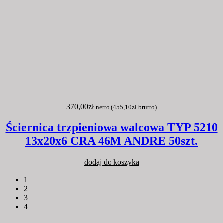
370,00
zł
netto (
455,10
zł
brutto)
Ściernica trzpieniowa walcowa TYP 5210
13x20x6 CRA 46M ANDRE 50szt.
dodaj do koszyka
1
2
3
4