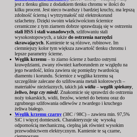
jest z tlenku glinu z dodatkiem tlenku chromu w ilości do
kilku procent. Jest nieco twardszy i bardziej kruchy, ma lepszą
zdolność ścierną i wytrzymałość niż elektrokorund
szlachetny.
Dzięki swoim właściwościom ściernice
ceramiczne z tym ziarnem dobrze sprawdzają się w ostrzeniu
stali HSS i stali wanadowych
, szlifowaniu stali
wysokostopowych, a także
do ostrzenia narzędzi
skrawających
.
Kamienie te są różowe, rubinowe. Im
ciemniejszy kolor tym większa zawartość tlenku chromu i
lepsze parametry ścierne.
Węglik krzemu
– to ziarno ścierne z bardzo ostrymi
krawędziami, zwany również karborundem ze względu na
jego twardość, która zawiera się pomiędzy twardością
diamentu i korundu. Ściernice z węglika krzemu są
szczególnie zalecane do szlifowania metali kolorowych –
materiałów nieżelaznych, takich jak
widia
–
węglik spiekany
,
żeliwo, brąz czy miedź
. Znakomicie się sprawdzi do ostrzenia
noży tokarskich, widii, frezów, wierteł do betonu oraz do
zgrubnego szlifowania odlewów z twardego i kruchego
żeliwa białego.
Węglik krzemu czarny
(38C / 98C) – zawiera min. 97,5%
SiC i więcej domieszek. Charakteryzuje się wysoką
odpornością mechaniczną, cieplną jak również wysokim
przewodnictwem elektrycznym.
Kamienie te są czarne,
ciemnoszare.