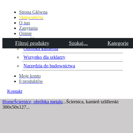
Strona Główna
Sklep/oferta
O nas
Zapytania
Opinie
Inne sklepy
Filtruj produkty
Szukaj...
Kategorie
Obróbka kamienia
Wszystko dla szklarzy
Ściernica, kamień szlifierski
Narzędzia do budownictwa
300x50x127 99A60K ANDRE
Moje konto
0 produktów
do ostrzenia narzędzi
Kontakt
Home
Ściernice, obróbka metalu
...
Ściernica, kamień szlifierski
300x50x127...