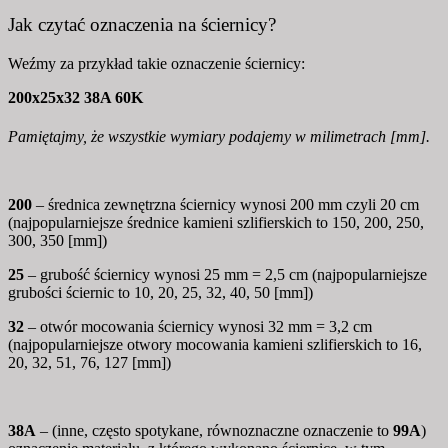
Jak czytać oznaczenia na ściernicy?
Weźmy za przykład takie oznaczenie ściernicy:
200x25x32 38A 60K
Pamiętajmy, że wszystkie wymiary podajemy w milimetrach [mm].
200
– średnica zewnętrzna ściernicy wynosi 200 mm czyli 20 cm
(najpopularniejsze średnice kamieni szlifierskich to 150, 200, 250,
300, 350 [mm])
25
– grubość ściernicy wynosi 25 mm = 2,5 cm (najpopularniejsze
grubości ściernic to 10, 20, 25, 32, 40, 50 [mm])
32
– otwór mocowania ściernicy wynosi 32 mm = 3,2 cm
(najpopularniejsze otwory mocowania kamieni szlifierskich to 16,
20, 32, 51, 76, 127 [mm])
38A
– (inne, często spotykane, równoznaczne oznaczenie to
99A
)