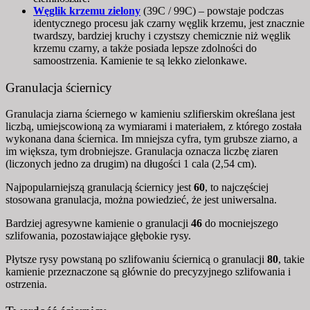
Węglik krzemu zielony
(39C / 99C) – powstaje podczas
identycznego procesu jak czarny węglik krzemu, jest znacznie
twardszy, bardziej kruchy i czystszy chemicznie niż węglik
krzemu czarny, a także posiada lepsze zdolności do
samoostrzenia.
Kamienie te są lekko zielonkawe.
Granulacja ściernicy
Granulacja ziarna ściernego w kamieniu szlifierskim określana jest
liczbą, umiejscowioną za wymiarami i materiałem, z którego została
wykonana dana ściernica. Im mniejsza cyfra, tym grubsze ziarno, a
im większa, tym drobniejsze. Granulacja oznacza liczbę ziaren
(liczonych jedno za drugim) na długości 1 cala (2,54 cm).
Najpopularniejszą granulacją ściernicy jest
60
, to najczęściej
stosowana granulacja, można powiedzieć, że jest uniwersalna.
Bardziej agresywne kamienie o granulacji
46
do mocniejszego
szlifowania, pozostawiające głębokie rysy.
Płytsze rysy powstaną po szlifowaniu ściernicą o granulacji
80
, takie
kamienie przeznaczone są głównie do precyzyjnego szlifowania i
ostrzenia.