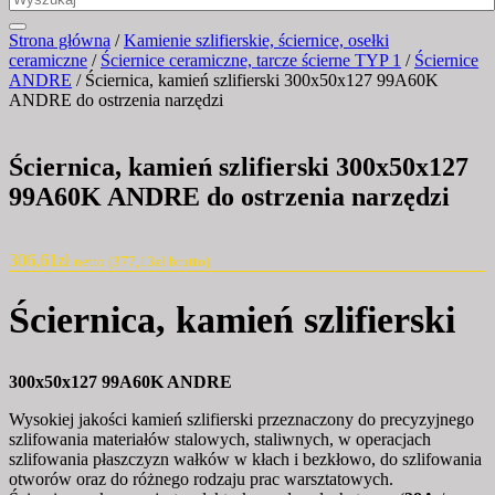
Strona główna
/
Kamienie szlifierskie, ściernice, osełki
ceramiczne
/
Ściernice ceramiczne, tarcze ścierne TYP 1
/
Ściernice
ANDRE
/ Ściernica, kamień szlifierski 300x50x127 99A60K
ANDRE do ostrzenia narzędzi
Ściernica, kamień szlifierski 300x50x127
99A60K ANDRE do ostrzenia narzędzi
306,61
zł
netto (
377,13
zł
brutto)
Ściernica, kamień szlifierski
300x50x127 99A60K ANDRE
Wysokiej jakości kamień szlifierski przeznaczony do precyzyjnego
szlifowania materiałów stalowych, staliwnych, w operacjach
szlifowania płaszczyzn wałków w kłach i bezkłowo, do szlifowania
otworów oraz do różnego rodzaju prac warsztatowych.