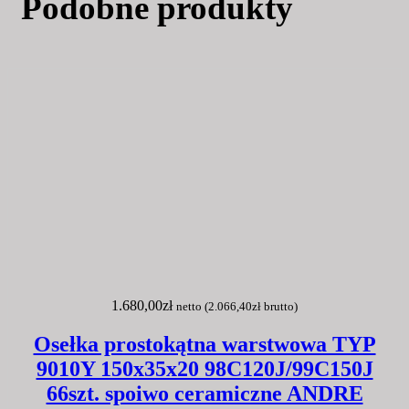
Podobne produkty
1.680,00
zł
netto (
2.066,40
zł
brutto)
Osełka prostokątna warstwowa TYP
9010Y 150x35x20 98C120J/99C150J
66szt. spoiwo ceramiczne ANDRE