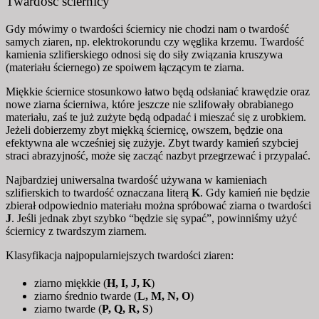
Twardość ściernicy
Gdy mówimy o twardości ściernicy nie chodzi nam o twardość
samych ziaren, np. elektrokorundu czy węglika krzemu. Twardość
kamienia szlifierskiego odnosi się do siły związania kruszywa
(materiału ściernego) ze spoiwem łączącym te ziarna.
Miękkie ściernice stosunkowo łatwo będą odsłaniać krawędzie oraz
nowe ziarna ścierniwa, które jeszcze nie szlifowały obrabianego
materiału, zaś te już zużyte będą odpadać i mieszać się z urobkiem.
Jeżeli dobierzemy zbyt miękką ściernicę, owszem, będzie ona
efektywna ale wcześniej się zużyje. Zbyt twardy kamień szybciej
straci abrazyjność, może się zacząć nazbyt przegrzewać i przypalać.
Najbardziej uniwersalna twardość używana w kamieniach
szlifierskich to twardość oznaczana literą
K
. Gdy kamień nie będzie
zbierał odpowiednio materiału można spróbować ziarna o twardości
J
. Jeśli jednak zbyt szybko “będzie się sypać”, powinniśmy użyć
ściernicy z twardszym ziarnem.
Klasyfikacja najpopularniejszych twardości ziaren:
ziarno miękkie (
H, I, J, K
)
ziarno średnio twarde (
L, M, N, O
)
ziarno twarde (
P, Q, R, S
)