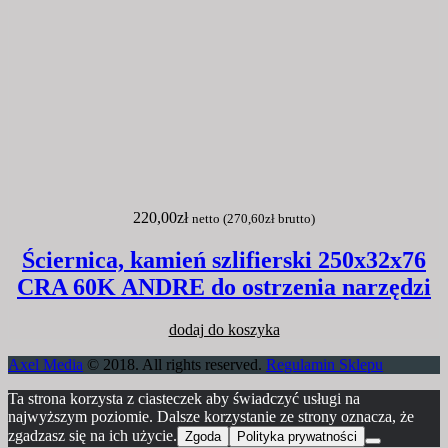
220,00
zł
netto (
270,60
zł
brutto)
Ściernica, kamień szlifierski 250x32x76
CRA 60K ANDRE do ostrzenia narzędzi
dodaj do koszyka
Axel Media
© 2018. All rights reserved.
Regulamin Sklepu
Ta strona korzysta z ciasteczek aby świadczyć usługi na
najwyższym poziomie. Dalsze korzystanie ze strony oznacza, że
zgadzasz się na ich użycie.
Zgoda
Polityka prywatności