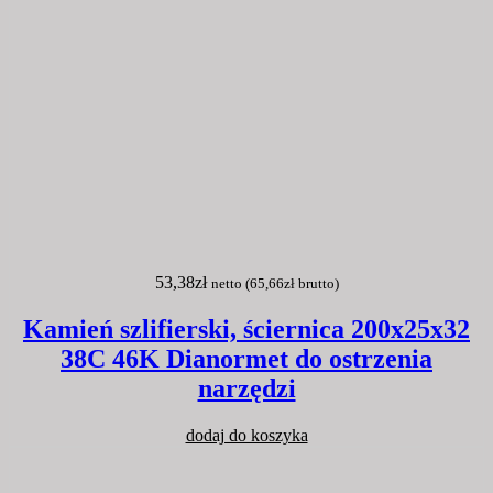
53,38
zł
netto (
65,66
zł
brutto)
Kamień szlifierski, ściernica 200x25x32
38C 46K Dianormet do ostrzenia
narzędzi
dodaj do koszyka