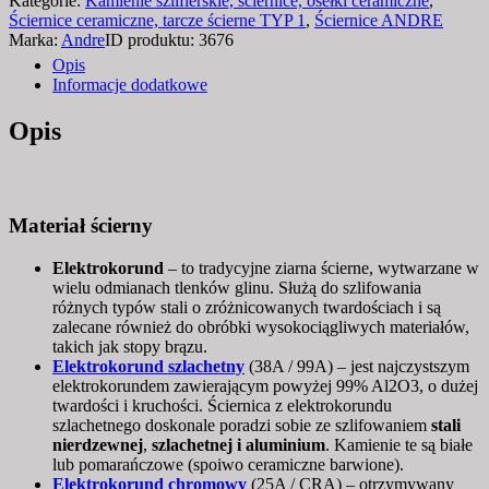
Kategorie:
Kamienie szlifierskie, ściernice, osełki ceramiczne
,
kamień
Ściernice ceramiczne, tarcze ścierne TYP 1
,
Ściernice ANDRE
szlifierski
Marka:
Andre
ID produktu:
3676
300x50x127
Opis
99A60K
Informacje dodatkowe
ANDRE
do
Opis
ostrzenia
narzędzi
Materiał ścierny
Elektrokorund
– to tradycyjne ziarna ścierne, wytwarzane w
wielu odmianach tlenków glinu. Służą do szlifowania
różnych typów stali o zróżnicowanych twardościach i są
zalecane również do obróbki wysokociągliwych materiałów,
takich jak stopy brązu.
Elektrokorund szlachetny
(38A / 99A) – jest najczystszym
elektrokorundem zawierającym powyżej 99% Al2O3, o dużej
twardości i kruchości. Ściernica z elektrokorundu
szlachetnego doskonale poradzi sobie ze szlifowaniem
stali
nierdzewnej
,
szlachetnej i aluminium
.
Kamienie te są białe
lub pomarańczowe (spoiwo ceramiczne barwione).
Elektrokorund chromowy
(25A / CRA) – otrzymywany