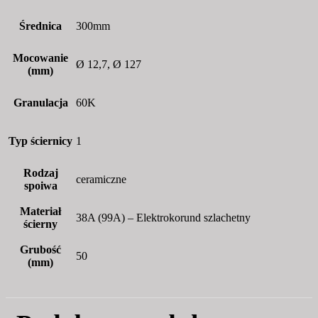
Średnica
300mm
Mocowanie
Ø 12,7, Ø 127
(mm)
Granulacja
60K
Typ ściernicy
1
Rodzaj
ceramiczne
spoiwa
Materiał
38A (99A) – Elektrokorund szlachetny
ścierny
Grubość
50
(mm)