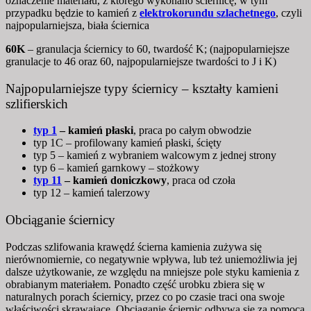
oznaczenie materiału, z którego wykonano ściernicę, w tym
przypadku będzie to kamień z
elektrokorundu szlachetnego
, czyli
najpopularniejsza, biała ściernica
60K
– granulacja ściernicy to 60, twardość K; (najpopularniejsze
granulacje to 46 oraz 60, najpopularniejsze twardości to J i K)
Najpopularniejsze typy ściernicy – kształty kamieni
szlifierskich
typ 1
– kamień płaski
, praca po całym obwodzie
typ 1C – profilowany kamień płaski, ścięty
typ 5 – kamień z wybraniem walcowym z jednej strony
typ 6 – kamień garnkowy – stożkowy
typ 11
– kamień doniczkowy
, praca od czoła
typ 12 – kamień talerzowy
Obciąganie ściernicy
Podczas szlifowania krawędź ścierna kamienia zużywa się
nierównomiernie, co negatywnie wpływa, lub też uniemożliwia jej
dalsze użytkowanie, ze względu na mniejsze pole styku kamienia z
obrabianym materiałem. Ponadto część urobku zbiera się w
naturalnych porach ściernicy, przez co po czasie traci ona swoje
właściwości skrawające. Obciąganie ściernic odbywa się za pomocą