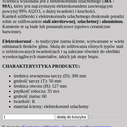
Ściernica wykonana jest z elektrokorundu szlachetnego (
38A
/
99A
), który jest najczystszym elektrokorundem zawierającym
powyżej 99% Al2O3, o dużej twardości i kruchości.
Kamień szlifierski z elektrokorundu szlachetnego doskonale poradzi
sobie ze szlifowaniem
stali nierdzewnej
,
szlachetnej
i
aluminium
.
Kamienie te są białe lub pomarańczowe (spoiwo ceramiczne
barwione).
Elektrokorund
– to tradycyjne ziarna ścierne, wytwarzane w wielu
odmianach tlenków glinu. Służą do szlifowania różnych typów stali
o zróżnicowanych twardościach i są zalecane również do obróbki
wysokociągliwych materiałów, takich jak stopy brązu.
CHARAKTERYSTYKA PRODUKTU:
średnica zewnętrzna tarczy (D): 300 mm
grubość tarczy (T): 50 mm
średnica otworu (H): 127 mm
prędkość robocza: 35 m/s
grubość ziarna: 60
twardość: K
materiał ścierny: elektrokorund szlachetny
ilość
dodaj do koszyka
Ściernica,