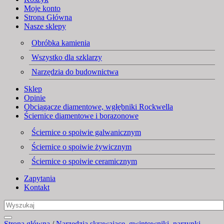
Moje konto
Strona Główna
Nasze sklepy
Obróbka kamienia
Wszystko dla szklarzy
Narzędzia do budownictwa
Sklep
Opinie
Obciągacze diamentowe, wgłębniki Rockwella
Ściernice diamentowe i borazonowe
Ściernice o spoiwie galwanicznym
Ściernice o spoiwie żywicznym
Ściernice o spoiwie ceramicznym
Zapytania
Kontakt
Strona główna
/
Narzędzia skrawające, gwintowniki, narzynki,