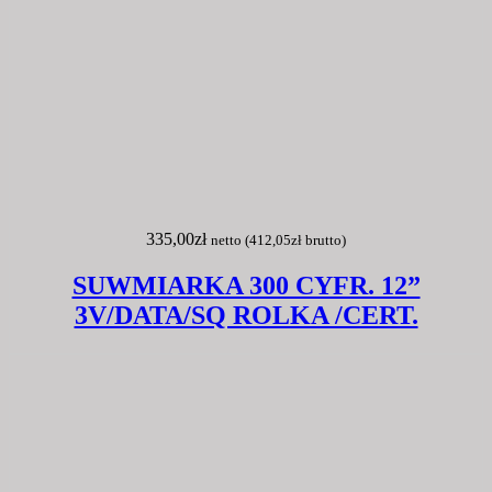
335,00
zł
netto (
412,05
zł
brutto)
SUWMIARKA 300 CYFR. 12”
3V/DATA/SQ ROLKA /CERT.