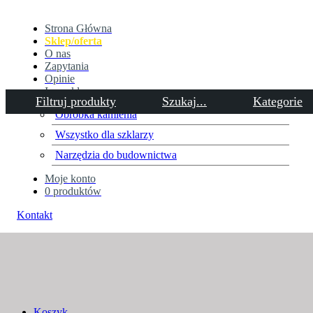
Strona Główna
Sklep/oferta
O nas
Zapytania
Opinie
Inne sklepy
Filtruj produkty
Szukaj...
Kategorie
Obróbka kamienia
Wszystko dla szklarzy
SZCZELINOMIERZ
Narzędzia do budownictwa
TASM.0.15/5M.
Moje konto
0 produktów
Home
Ściernice, obróbka metalu
...
SZCZELINOMIERZ
Kontakt
TASM.0.15/5M.
Koszyk