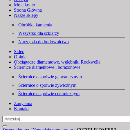
Moje konto
Strona Główna
Nasze sklepy
Obróbka kamienia
Wszystko dla szklarzy
Narzędzia do budownictwa
Sklep
Opinie
Obciągacze diamentowe, wgłębniki Rockwella
Ściernice diamentowe i borazonowe
Ściernice o spoiwie galwanicznym
Ściernice o spoiwie żywicznym
Ściernice o spoiwie ceramicznym
Zapytania
Kontakt
Strona główna
/
Narzędzia pomiarowe
/ SZCZELINOMIERZ