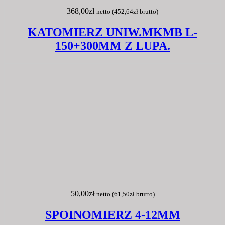
368,00
zł
netto (
452,64
zł
brutto)
KATOMIERZ UNIW.MKMB L-
150+300MM Z LUPA.
50,00
zł
netto (
61,50
zł
brutto)
SPOINOMIERZ 4-12MM