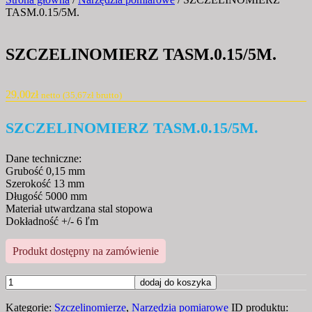
TASM.0.15/5M.
SZCZELINOMIERZ TASM.0.15/5M.
29,00
zł
netto (
35,67
zł
brutto)
SZCZELINOMIERZ TASM.0.15/5M.
Dane techniczne:
Grubość 0,15 mm
Szerokość 13 mm
Długość 5000 mm
Materiał utwardzana stal stopowa
Dokładność +/- 6 ľm
Produkt dostępny na zamówienie
ilość
dodaj do koszyka
SZCZELINOMIERZ
Kategorie:
Szczelinomierze
,
Narzędzia pomiarowe
ID produktu:
TASM.0.15/5M.