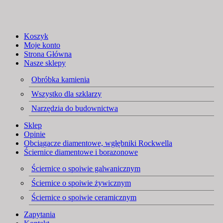
Koszyk
Moje konto
Strona Główna
Nasze sklepy
Obróbka kamienia
Wszystko dla szklarzy
Narzędzia do budownictwa
Sklep
Opinie
Obciągacze diamentowe, wgłębniki Rockwella
Ściernice diamentowe i borazonowe
Ściernice o spoiwie galwanicznym
Ściernice o spoiwie żywicznym
Ściernice o spoiwie ceramicznym
Zapytania