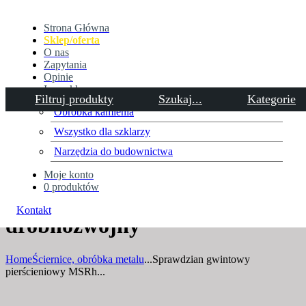
Strona Główna
Sklep/oferta
O nas
Zapytania
Opinie
Inne sklepy
Filtruj produkty
Szukaj...
Kategorie
Obróbka kamienia
Wszystko dla szklarzy
Sprawdzian gwintowy
Narzędzia do budownictwa
pierścieniowy MSRh
Moje konto
0 produktów
metryczny zwykły,
Kontakt
drobnozwojny
Home
Ściernice, obróbka metalu
...
Sprawdzian gwintowy
pierścieniowy MSRh...