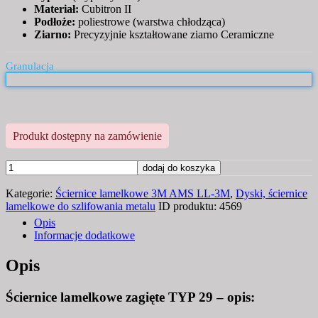
Materiał:
Cubitron II
Podłoże:
poliestrowe (warstwa chłodząca)
Ziarno:
Precyzyjnie kształtowane ziarno Ceramiczne
Granulacja
Produkt dostępny na zamówienie
ilość
dodaj do koszyka
Ściernica
Kategorie:
Ściernice lamelkowe 3M AMS LL-3M
,
Dyski, ściernice
lamelkowa
lamelkowe do szlifowania metalu
ID produktu:
4569
3M
Opis
969F
Informacje dodatkowe
T29
180x22
Opis
#40
CUBITRON-
Ściernice lamelkowe zagięte TYP 29 – opis:
II
10szt.