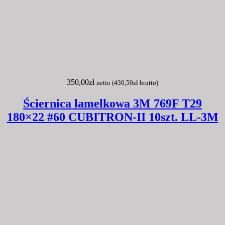
350,00
zł
netto (
430,50
zł
brutto)
Ściernica lamelkowa 3M 769F T29
180×22 #60 CUBITRON-II 10szt. LL-3M