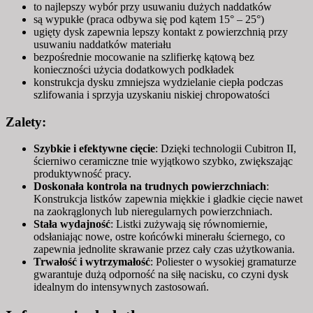
to najlepszy wybór przy usuwaniu dużych naddatków
LL-
są wypukłe (praca odbywa się pod kątem 15° – 25°)
3M
ugięty dysk zapewnia lepszy kontakt z powierzchnią przy
usuwaniu naddatków materiału
bezpośrednie mocowanie na szlifierkę kątową bez
konieczności użycia dodatkowych podkładek
konstrukcja dysku zmniejsza wydzielanie ciepła podczas
szlifowania i sprzyja uzyskaniu niskiej chropowatości
Zalety:
Szybkie i efektywne cięcie
: Dzięki technologii Cubitron II,
ścierniwo ceramiczne tnie wyjątkowo szybko, zwiększając
produktywność pracy.
Doskonała kontrola na trudnych powierzchniach
:
Konstrukcja listków zapewnia miękkie i gładkie cięcie nawet
na zaokrąglonych lub nieregularnych powierzchniach.
Stała wydajność
: Listki zużywają się równomiernie,
odsłaniając nowe, ostre końcówki minerału ściernego, co
zapewnia jednolite skrawanie przez cały czas użytkowania.
Trwałość i wytrzymałość
: Poliester o wysokiej gramaturze
gwarantuje dużą odporność na siłę nacisku, co czyni dysk
idealnym do intensywnych zastosowań.