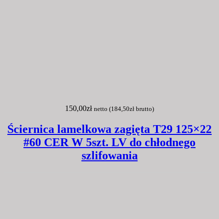
150,00
zł
netto (
184,50
zł
brutto)
Ściernica lamelkowa zagięta T29 125×22
#60 CER W 5szt. LV do chłodnego
szlifowania