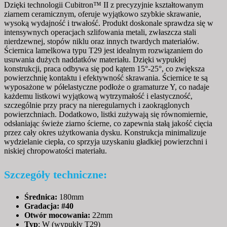
Dzięki technologii Cubitron™ II z precyzyjnie kształtowanym
ziarnem ceramicznym, oferuje wyjątkowo szybkie skrawanie,
wysoką wydajność i trwałość. Produkt doskonale sprawdza się w
intensywnych operacjach szlifowania metali, zwłaszcza stali
nierdzewnej, stopów niklu oraz innych twardych materiałów.
Ściernica lamelkowa typu T29 jest idealnym rozwiązaniem do
usuwania dużych naddatków materiału. Dzięki wypukłej
konstrukcji, praca odbywa się pod kątem 15°-25°, co zwiększa
powierzchnię kontaktu i efektywność skrawania. Ściernice te są
wyposażone w półelastyczne podłoże o gramaturze Y, co nadaje
każdemu listkowi wyjątkową wytrzymałość i elastyczność,
szczególnie przy pracy na nieregularnych i zaokrąglonych
powierzchniach. Dodatkowo, listki zużywają się równomiernie,
odsłaniając świeże ziarno ścierne, co zapewnia stałą jakość cięcia
przez cały okres użytkowania dysku. Konstrukcja minimalizuje
wydzielanie ciepła, co sprzyja uzyskaniu gładkiej powierzchni i
niskiej chropowatości materiału.
Szczegóły techniczne:
Średnica:
180mm
Gradacja: #40
Otwór mocowania:
22mm
Typ
: W (wypukły T29)