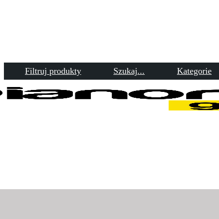
Filtruj produkty
Szukaj...
Kategorie
Ściernica lamelkowa 3M 969F
T29 180×22 #40 CUBITRON-II
10szt. LL-3M
Home
Ściernice, obróbka metalu
...
Ściernica lamelkowa 3M 969F
T29 180×22...