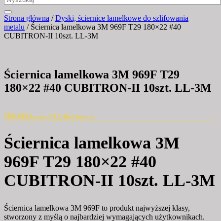
Strona główna
/
Dyski, ściernice lamelkowe do szlifowania
metalu
/ Ściernica lamelkowa 3M 969F T29 180×22 #40
CUBITRON-II 10szt. LL-3M
Ściernica lamelkowa 3M 969F T29
180×22 #40 CUBITRON-II 10szt. LL-3M
580,00
zł
netto (
713,40
zł
brutto)
Ściernica lamelkowa 3M
969F T29 180×22 #40
CUBITRON-II 10szt. LL-3M
Ściernica lamelkowa 3M 969F to produkt najwyższej klasy,
stworzony z myślą o najbardziej wymagających użytkownikach.