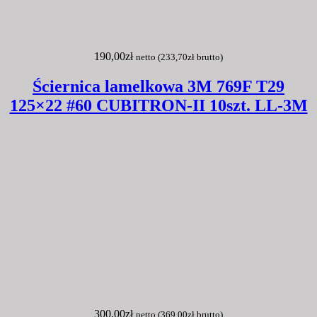
190,00
zł
netto (
233,70
zł
brutto)
Ściernica lamelkowa 3M 769F T29
125×22 #60 CUBITRON-II 10szt. LL-3M
300,00
zł
netto (
369,00
zł
brutto)