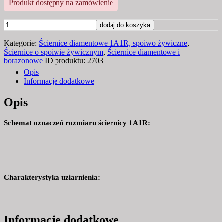
Produkt dostępny na zamówienie
ilość
dodaj do koszyka
Ściernica,
Kategorie:
Ściernice diamentowe 1A1R, spoiwo żywiczne
,
piła
Ściernice o spoiwie żywicznym
,
Ściernice diamentowe i
diamentowa
borazonowe
ID produktu:
2703
1A1R
Opis
150x1,2x5x32
Informacje dodatkowe
D126
do
Opis
cięcia
widii,
Schemat oznaczeń rozmiaru ściernicy 1A1R:
twardej
ceramiki
Charakterystyka uziarnienia:
Informacje dodatkowe