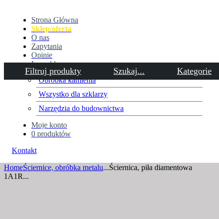
Strona Główna
Sklep/oferta
O nas
Zapytania
Opinie
Inne sklepy
Filtruj produkty
Szukaj...
Kategorie
Obróbka kamienia
Wszystko dla szklarzy
Ściernica, piła diamentowa
Narzędzia do budownictwa
1A1R 150×1,2x5x32 D126 do
Moje konto
0 produktów
cięcia widii, twardej ceramiki
Kontakt
Home
Ściernice, obróbka metalu
...
Ściernica, piła diamentowa
1A1R...