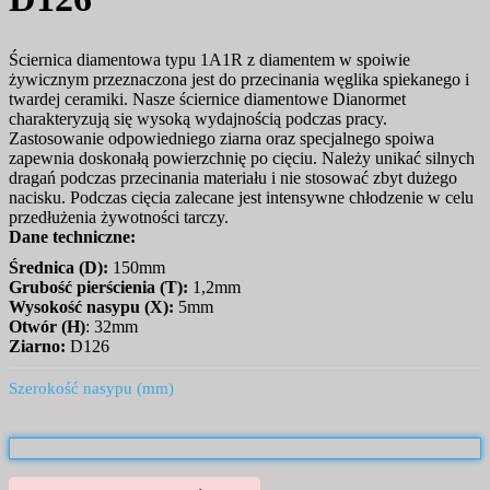
Ściernica diamentowa typu 1A1R z diamentem w spoiwie
żywicznym przeznaczona jest do przecinania węglika spiekanego i
twardej ceramiki. Nasze ściernice diamentowe Dianormet
charakteryzują się wysoką wydajnością podczas pracy.
Zastosowanie odpowiedniego ziarna oraz specjalnego spoiwa
zapewnia doskonałą powierzchnię po cięciu. Należy unikać silnych
dragań podczas przecinania materiału i nie stosować zbyt dużego
nacisku. Podczas cięcia zalecane jest intensywne chłodzenie w celu
przedłużenia żywotności tarczy.
Dane techniczne:
Średnica (D):
150mm
Grubość pierścienia (T):
1,2mm
Wysokość nasypu (X):
5mm
Otwór (H)
: 32mm
Ziarno:
D126
Szerokość nasypu (mm)