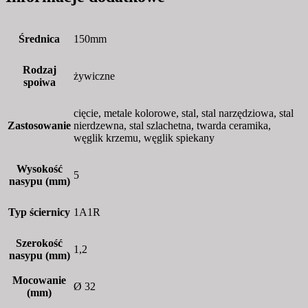
Średnica
150mm
Rodzaj
żywiczne
spoiwa
cięcie, metale kolorowe, stal, stal narzędziowa, stal
Zastosowanie
nierdzewna, stal szlachetna, twarda ceramika,
węglik krzemu, węglik spiekany
Wysokość
5
nasypu (mm)
Typ ściernicy
1A1R
Szerokość
1,2
nasypu (mm)
Mocowanie
Ø 32
(mm)