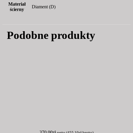
Materiał
Diament (D)
ścierny
Podobne produkty
370,00
zł
netto (
455,10
zł
brutto)