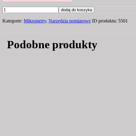
ilość
dodaj do koszyka
PODSTAWA
Kategorie:
Mikrometry
,
Narzędzia pomiarowe
ID produktu:
5501
MIKROMETRU
MMZn
Podobne produkty