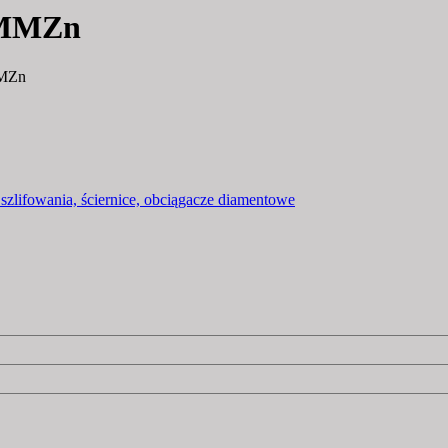
MMZn
MZn
 szlifowania, ściernice, obciągacze diamentowe