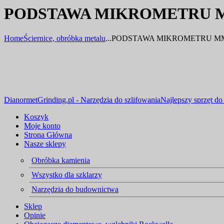
PODSTAWA MIKROMETRU 
Home
Ściernice, obróbka metalu
...
PODSTAWA MIKROMETRU M
DianormetGrinding.pl - Narzędzia do szlifowania
Najlepszy sprzęt do
Koszyk
Moje konto
Strona Główna
Nasze sklepy
Obróbka kamienia
Wszystko dla szklarzy
Narzędzia do budownictwa
Sklep
Opinie