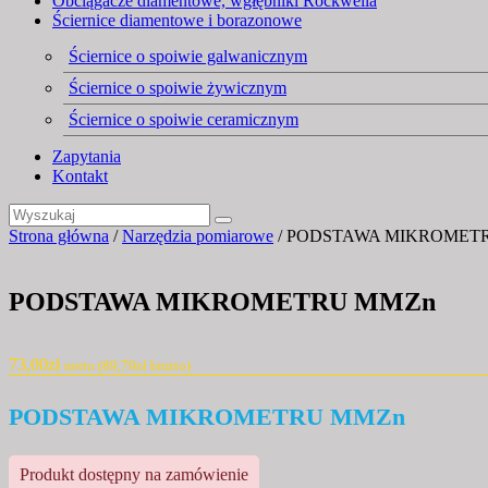
Obciągacze diamentowe, wgłębniki Rockwella
Ściernice diamentowe i borazonowe
Ściernice o spoiwie galwanicznym
Ściernice o spoiwie żywicznym
Ściernice o spoiwie ceramicznym
Zapytania
Kontakt
Strona główna
/
Narzędzia pomiarowe
/ PODSTAWA MIKROMET
PODSTAWA MIKROMETRU MMZn
73,00
zł
netto (
89,79
zł
brutto)
PODSTAWA MIKROMETRU MMZn
Produkt dostępny na zamówienie