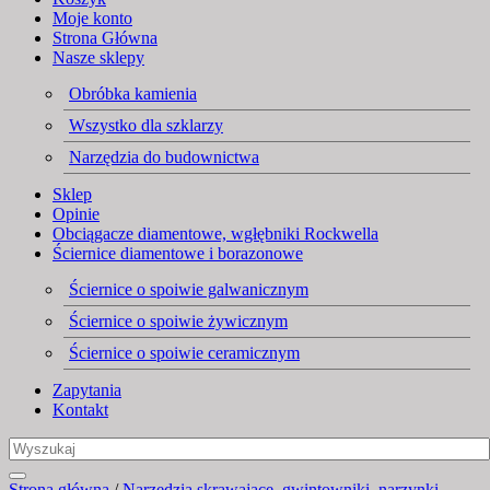
Moje konto
Strona Główna
Nasze sklepy
Obróbka kamienia
Wszystko dla szklarzy
Narzędzia do budownictwa
Sklep
Opinie
Obciągacze diamentowe, wgłębniki Rockwella
Ściernice diamentowe i borazonowe
Ściernice o spoiwie galwanicznym
Ściernice o spoiwie żywicznym
Ściernice o spoiwie ceramicznym
Zapytania
Kontakt
Strona główna
/
Narzędzia skrawające, gwintowniki, narzynki,