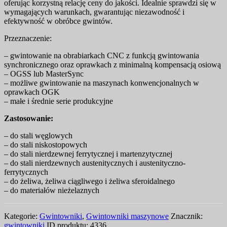
oferując korzystną relację ceny do jakości. Idealnie sprawdzi się w
wymagających warunkach, gwarantując niezawodność i
efektywność w obróbce gwintów.
Przeznaczenie:
– gwintowanie na obrabiarkach CNC z funkcją gwintowania
synchronicznego oraz oprawkach z minimalną kompensacją osiową
– OGSS lub MasterSync
– możliwe gwintowanie na maszynach konwencjonalnych w
oprawkach OGK
– małe i średnie serie produkcyjne
Zastosowanie:
– do stali węglowych
– do stali niskostopowych
– do stali nierdzewnej ferrytycznej i martenzytycznej
– do stali nierdzewnych austenitycznych i austenityczno-
ferrytycznych
– do żeliwa, żeliwa ciągliwego i żeliwa sferoidalnego
– do materiałów nieżelaznych
Kategorie:
Gwintowniki
,
Gwintowniki maszynowe
Znacznik:
gwintowniki
ID produktu:
4336