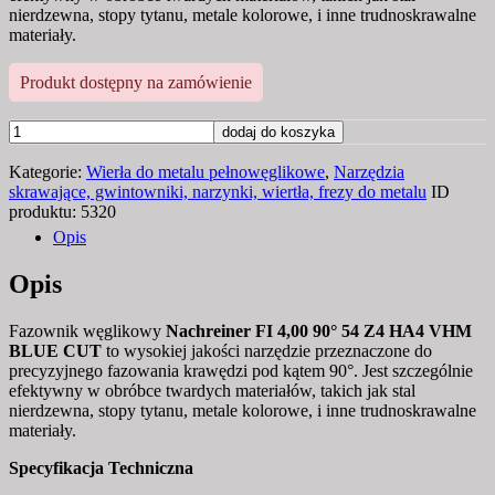
nierdzewna, stopy tytanu, metale kolorowe, i inne trudnoskrawalne
materiały.
Produkt dostępny na zamówienie
ilość
dodaj do koszyka
FAZOWNIK
Kategorie:
Wierła do metalu pełnowęglikowe
,
Narzędzia
WĘGLIK
skrawające, gwintowniki, narzynki, wiertła, frezy do metalu
ID
FI
produktu:
5320
4,00
Opis
90°
54
Opis
Z4
HA4
Fazownik węglikowy
Nachreiner FI 4,00 90° 54 Z4 HA4 VHM
VHM
BLUE CUT
to wysokiej jakości narzędzie przeznaczone do
BLUE
precyzyjnego fazowania krawędzi pod kątem 90°. Jest szczególnie
CUT
efektywny w obróbce twardych materiałów, takich jak stal
nierdzewna, stopy tytanu, metale kolorowe, i inne trudnoskrawalne
materiały.
Specyfikacja Techniczna