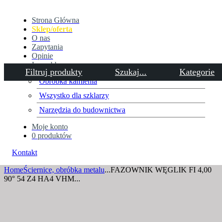
Strona Główna
Sklep/oferta
O nas
Zapytania
Opinie
Inne sklepy
Filtruj produkty
Szukaj...
Kategorie
Obróbka kamienia
Wszystko dla szklarzy
FAZOWNIK WĘGLIK FI 4,00
Narzędzia do budownictwa
90° 54 Z4 HA4 VHM BLUE
Moje konto
0 produktów
CUT
Kontakt
Home
Ściernice, obróbka metalu
...
FAZOWNIK WĘGLIK FI 4,00
90° 54 Z4 HA4 VHM...