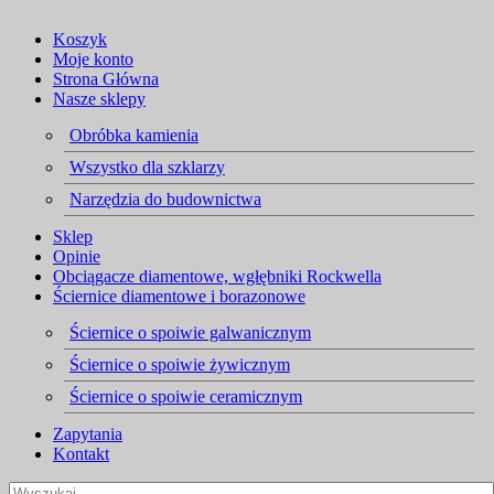
Koszyk
Moje konto
Strona Główna
Nasze sklepy
Obróbka kamienia
Wszystko dla szklarzy
Narzędzia do budownictwa
Sklep
Opinie
Obciągacze diamentowe, wgłębniki Rockwella
Ściernice diamentowe i borazonowe
Ściernice o spoiwie galwanicznym
Ściernice o spoiwie żywicznym
Ściernice o spoiwie ceramicznym
Zapytania
Kontakt