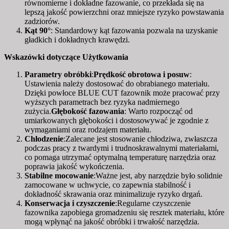
równomierne i dokładne fazowanie, co przekłada się na
lepszą jakość powierzchni oraz mniejsze ryzyko powstawania
zadziorów.
Kąt 90°
: Standardowy kąt fazowania pozwala na uzyskanie
gładkich i dokładnych krawędzi.
Wskazówki dotyczące Użytkowania
Parametry obróbki
:
Prędkość obrotowa i posuw
:
Ustawienia należy dostosować do obrabianego materiału.
Dzięki powłoce BLUE CUT fazownik może pracować przy
wyższych parametrach bez ryzyka nadmiernego
zużycia.
Głębokość fazowania
: Warto rozpocząć od
umiarkowanych głębokości i dostosowywać je zgodnie z
wymaganiami oraz rodzajem materiału.
Chłodzenie
:Zalecane jest stosowanie chłodziwa, zwłaszcza
podczas pracy z twardymi i trudnoskrawalnymi materiałami,
co pomaga utrzymać optymalną temperaturę narzędzia oraz
poprawia jakość wykończenia.
Stabilne mocowanie
:Ważne jest, aby narzędzie było solidnie
zamocowane w uchwycie, co zapewnia stabilność i
dokładność skrawania oraz minimalizuje ryzyko drgań.
Konserwacja i czyszczenie
:Regularne czyszczenie
fazownika zapobiega gromadzeniu się resztek materiału, które
mogą wpłynąć na jakość obróbki i trwałość narzędzia.