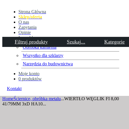
Strona Główna
Sklep/oferta
O nas
Zapytania
Opinie
Inne sklepy
Filtruj produkty
Szukaj...
Kategorie
Obróbka kamienia
Wszystko dla szklarzy
WIERTŁO WĘGLIK FI 8,00
Narzędzia do budownictwa
41/79MM 3xD HA10 VHM AT
Moje konto
0 produktów
IK MASTERDRILL
Kontakt
Home
Ściernice, obróbka metalu
...
WIERTŁO WĘGLIK FI 8,00
41/79MM 3xD HA10...