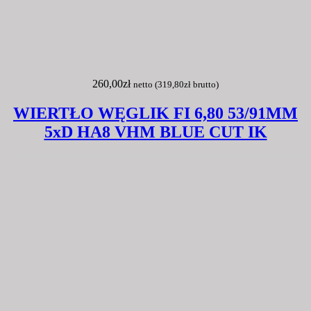
260,00
zł
netto (
319,80
zł
brutto)
WIERTŁO WĘGLIK FI 6,80 53/91MM
5xD HA8 VHM BLUE CUT IK