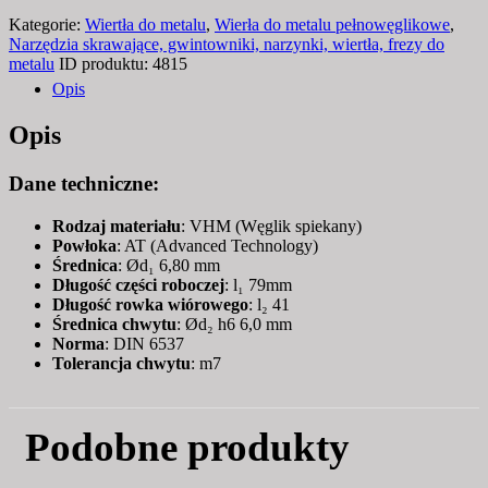
Kategorie:
Wiertła do metalu
,
Wierła do metalu pełnowęglikowe
,
Narzędzia skrawające, gwintowniki, narzynki, wiertła, frezy do
metalu
ID produktu:
4815
Opis
Opis
Dane techniczne:
Rodzaj materiału
: VHM (Węglik spiekany)
Powłoka
: AT (Advanced Technology)
Średnica
: Ød₁ 6,80 mm
Długość części roboczej
: l₁ 79mm
Długość rowka wiórowego
: l₂ 41
Średnica chwytu
: Ød₂ h6 6,0 mm
Norma
: DIN 6537
Tolerancja chwytu
: m7
Podobne produkty